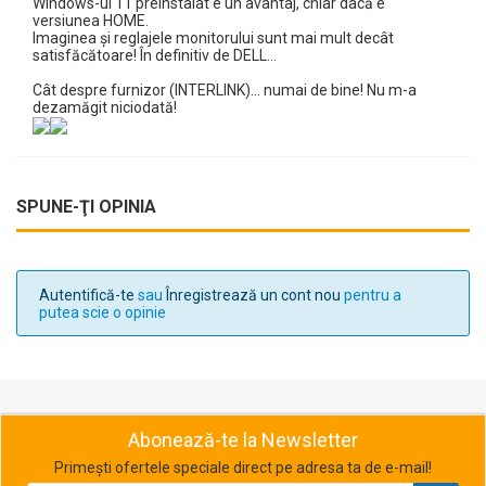
Windows-ul 11 preinstalat e un avantaj, chiar dacă e
versiunea HOME.
Imaginea și reglajele monitorului sunt mai mult decât
satisfăcătoare! În definitiv de DELL...
Cât despre furnizor (INTERLINK)... numai de bine! Nu m-a
dezamăgit niciodată!
SPUNE-ŢI OPINIA
Autentifică-te
sau
Înregistrează un cont nou
pentru a
putea scie o opinie
Abonează-te la Newsletter
Primești ofertele speciale direct pe adresa ta de e-mail!