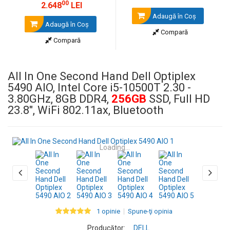
00
2.648
LEI
Adaugă în Coş
Adaugă în Coş
Compară
Compară
All In One Second Hand Dell Optiplex
5490 AIO, Intel Core i5-10500T 2.30 -
3.80GHz, 8GB DDR4,
256GB
SSD, Full HD
23.8", WiFi ‎802.11ax, Bluetooth
Loading...
1 opinie
Spune-ţi opinia
Producător:
DELL