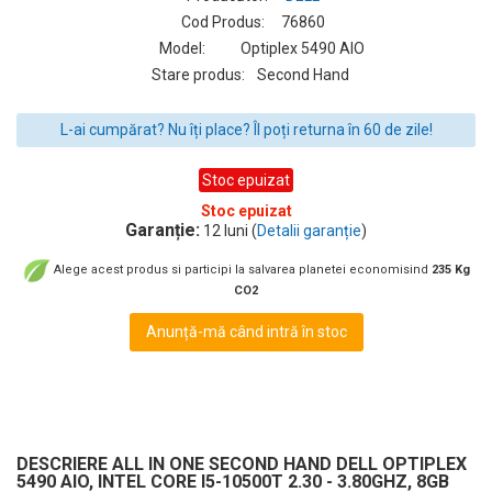
Cod Produs:
76860
Model:
Optiplex 5490 AIO
Stare produs:
Second Hand
L-ai cumpărat? Nu îți place? Îl poți returna în 60 de zile!
Stoc epuizat
Stoc epuizat
Garanție:
12 luni (
Detalii garanție
)
Alege acest produs si participi la salvarea planetei economisind
235 Kg
CO2
Anunță-mă când intră în stoc
DESCRIERE ALL IN ONE SECOND HAND DELL OPTIPLEX
5490 AIO, INTEL CORE I5-10500T 2.30 - 3.80GHZ, 8GB