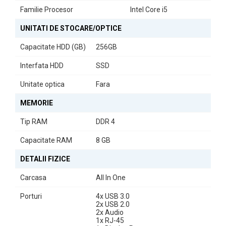
Familie Procesor
Intel Core i5
Acest model face parte din
Generația a 10-a
de procesoare Intel,
având o frecvență de bază de
2.30GHz
și capacitatea de a atinge
UNITATI DE STOCARE/OPTICE
frecvențe turbo de
3.80GHz
. Placa video integrată,
Intel HD
Graphics
, oferă performanțe decente pentru sarcini de zi cu zi.
Capacitate HDD (GB)
256GB
În concluzie,
All In One Dell Optiplex 5490
este alegerea ideală
Interfata HDD
SSD
pentru cei care doresc un sistem performant, elegant și compact,
Unitate optica
Fara
perfect pentru orice mediu de lucru sau de divertisment.
MEMORIE
Tip RAM
DDR 4
Capacitate RAM
8 GB
DETALII FIZICE
Carcasa
All In One
Porturi
4x USB 3.0
2x USB 2.0
2x Audio
1x RJ-45