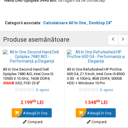
Hand Dell Optiplex 5490 AIO
, vă rugăm să ne contactați.
Categorii asociate:
Calculatoare All In One
Desktop 24"
Produse asemănătoare
All In One Second Hand Dell
All In One Refurbished HP ProOne
Optiplex 7480 AIO, Intel Core i5-
600 G4, 21.5 Inch, Intel Core i5-8500
10500 3.10 GHz, 16GB DDR4,
3.00 - 4.10GHz, 8GB DDR4, 500GB
256GB
SSD, FHD 23.8"
HDD + Windows 10 Pro
0 opinii
0 opinii
00
00
2.199
LEI
1.548
LEI
Adaugă în Coş
Adaugă în Coş
Compară
Compară