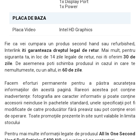
1x Display Port
1x Power
PLACA DE BAZA
Placa Video
Intel HD Graphics
Fie ca vei cumpara un produs second hand sau refurbished,
Interlink
iti garanteaza dreptul legal de retur
. Mai mult, pentru
siguranta ta, in loc de 14 zile legale de retur, noi iti oferim
30 de
zile
. De asemenea poti schimba produsul in cazul in care te
nemultumeste, cu un altul, in
60 de zile
.
Facem eforturi permanente pentru a păstra acurateţea
informaţiilor din acestă pagină. Rareori acestea pot conţine
inadvertenţe: fotografia are caracter informativ şi poate conţine
accesorii neincluse în pachetele standard, unele specificaţii pot fi
modificate de catre producător fără preaviz sau pot conţine erori
de operare. Toate promoţiile prezente în site sunt valabile în limita
stocului
Pentru mai multe informații legate de produsul
All In One Second