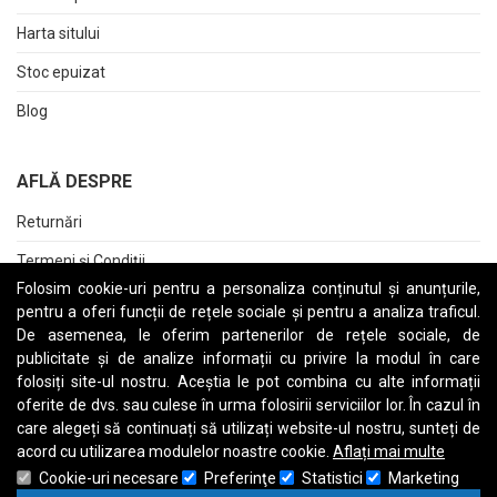
Harta sitului
Stoc epuizat
Blog
AFLĂ DESPRE
Returnări
Termeni și Condiții
Folosim cookie-uri pentru a personaliza conținutul și anunțurile,
Raport date personale
pentru a oferi funcții de rețele sociale și pentru a analiza traficul.
De asemenea, le oferim partenerilor de rețele sociale, de
Cerere stergere cont
publicitate și de analize informații cu privire la modul în care
folosiți site-ul nostru. Aceștia le pot combina cu alte informații
oferite de dvs. sau culese în urma folosirii serviciilor lor. În cazul în
care alegeți să continuați să utilizați website-ul nostru, sunteți de
A
B
C
D
E
F
G
H
I
J
K
L
M
N
O
P
Q
R
S
T
U
V
W
X
Y
Z
acord cu utilizarea modulelor noastre cookie.
Aflați mai multe
Cookie-uri necesare
Preferinţe
Statistici
Marketing