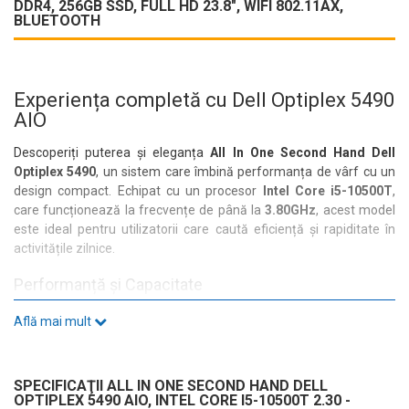
DDR4, 256GB SSD, FULL HD 23.8", WIFI ‎802.11AX,
BLUETOOTH
Experiența completă cu Dell Optiplex 5490
AIO
Descoperiți puterea și eleganța
All In One Second Hand Dell
Optiplex 5490
, un sistem care îmbină performanța de vârf cu un
design compact. Echipat cu un procesor
Intel Core i5-10500T
,
care funcționează la frecvențe de până la
3.80GHz
, acest model
este ideal pentru utilizatorii care caută eficiență și rapiditate în
activitățile zilnice.
Performanță și Capacitate
Cu
8GB de RAM DDR4
și un
SSD de 256GB
, Dell Optiplex 5490
Află mai mult
asigură timpi de răspuns rapizi și un spațiu generos pentru
stocarea fișierelor. Fie că lucrați cu aplicații de birou sau vizionați
conținut multimedia, acest sistem se descurcă cu brio.
SPECIFICAŢII ALL IN ONE SECOND HAND DELL
OPTIPLEX 5490 AIO, INTEL CORE I5-10500T 2.30 -
Display și Grafică