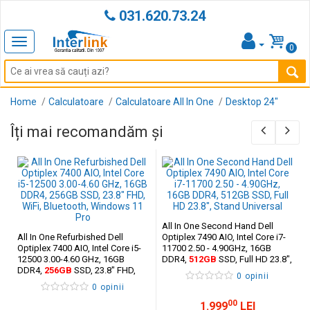
031.620.73.24
Toggle
0
navigation
Home
Calculatoare
Calculatoare All In One
Desktop 24"
Îți mai recomandăm și
All In One Second Hand Dell
All In One Refurbished Dell
Optiplex 7490 AIO, Intel Core i7-
Optiplex 7400 AIO, Intel Core i5-
11700 2.50 - 4.90GHz, 16GB
12500 3.00-4.60 GHz, 16GB
DDR4,
512GB
SSD, Full HD 23.8",
DDR4,
256GB
SSD, 23.8" FHD,
Stand Universal
0 opinii
WiFi, Bluetooth, Windows 11 Pro
0 opinii
00
1.999
LEI