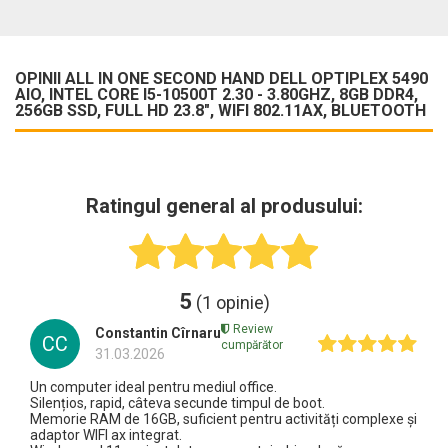
OPINII ALL IN ONE SECOND HAND DELL OPTIPLEX 5490
AIO, INTEL CORE I5-10500T 2.30 - 3.80GHZ, 8GB DDR4,
256GB SSD, FULL HD 23.8", WIFI ‎802.11AX, BLUETOOTH
Ratingul general al produsului:
5
(1 opinie)
Review
Constantin Cîrnaru
CC
cumpărător
31.03.2026
Un computer ideal pentru mediul office.
Silențios, rapid, câteva secunde timpul de boot.
Memorie RAM de 16GB, suficient pentru activități complexe și
adaptor WIFI ax integrat.