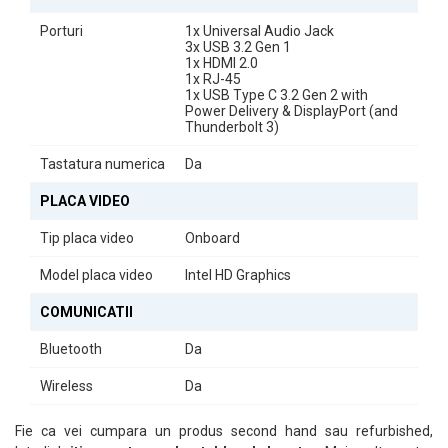
Soluția Ideală pentru Business și Multitasking Avansat
Porturi
1x Universal Audio Jack
Dell Latitude 5511 este alegerea perfectă pentru utilizatorii care
3x USB 3.2 Gen 1
caută un laptop puternic, fiabil și pregătit pentru activități
1x HDMI 2.0
profesionale intensive și productivitate zilnică.
1x RJ-45
1x USB Type C 3.2 Gen 2 with
Power Delivery & DisplayPort (and
Thunderbolt 3)
Tastatura numerica
Da
PLACA VIDEO
Tip placa video
Onboard
Model placa video
Intel HD Graphics
COMUNICATII
Bluetooth
Da
Wireless
Da
Fie ca vei cumpara un produs second hand sau refurbished,