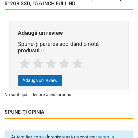
512GB SSD, 15.6 INCH FULL HD
Adaugă un review
Spune-ți parerea acordând o notă
produsului
Adaugă un review
Nu sunt opinii despre acest produs.
SPUNE-ŢI OPINIA
Autentifică-te
sau
Înregistrează un cont nou
pentru a