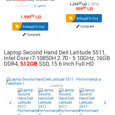
00
HD, Webcam
1.299
LEI
(-23%)
0 opinii
00
999
LEI
00
1.990
LEI
Adaugă în Coş
Compară
Adaugă în Coş
Compară
Laptop Second Hand Dell Latitude 5511,
Intel Core i7-10850H 2.70 - 5.10GHz, 16GB
DDR4,
512GB
SSD, 15.6 Inch Full HD
Loading...