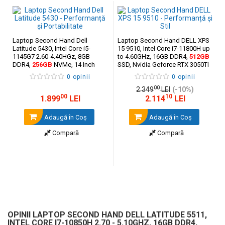
Laptop Second Hand Dell
Laptop Second Hand DELL XPS
Latitude 5430, Intel Core i5-
15 9510, Intel Core i7-11800H up
1145G7 2.60-4.40HGz, 8GB
to 4.60GHz, 16GB DDR4,
512GB
DDR4,
256GB
NVMe, 14 Inch
SSD, Nvidia Geforce RTX 3050Ti
FHD
Mobile, 15.6" FHD+,
Grad A-
0 opinii
0 opinii
00
2.349
LEI
(-10%)
00
10
1.899
LEI
2.114
LEI
Adaugă în Coş
Adaugă în Coş
Compară
Compară
OPINII LAPTOP SECOND HAND DELL LATITUDE 5511,
INTEL CORE I7-10850H 2.70 - 5.10GHZ, 16GB DDR4,