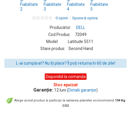
0 opinii
Spune-ţi opinia
Producător:
DELL
Cod Produs:
72049
Model:
Latitude 5511
Stare produs:
Second Hand
L-ai cumpărat? Nu îți place? Îl poți returna în 60 de zile!
Disponibil la comanda
Stoc epuizat
Garanție:
12 luni (
Detalii garanție
)
Alege acest produs si participi la salvarea planetei economisind
194 Kg
CO2