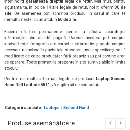
Interlink
iti garanteaza dreptul legal de retur
. Mai mult, pentru
siguranta ta, in loc de 14 zile legale de retur, noi iti oferim
30 de
zile
. De asemenea poti schimba produsul in cazul in care te
nemultumeste, cu un altul, in
60 de zile
.
Facem eforturi permanente pentru a păstra acurateţea
informaţiilor din acestă pagină. Rareori acestea pot conţine
inadvertenţe: fotografia are caracter informativ şi poate conţine
accesorii neincluse în pachetele standard, unele specificaţii pot fi
modificate de catre producător fără preaviz sau pot conţine erori
de operare. Toate promoţiile prezente în site sunt valabile în limita
stocului
Pentru mai multe informații legate de produsul
Laptop Second
Hand Dell Latitude 5511
, vă rugăm să ne contactați.
Categorii asociate:
Laptopuri Second Hand
Produse asemănătoare