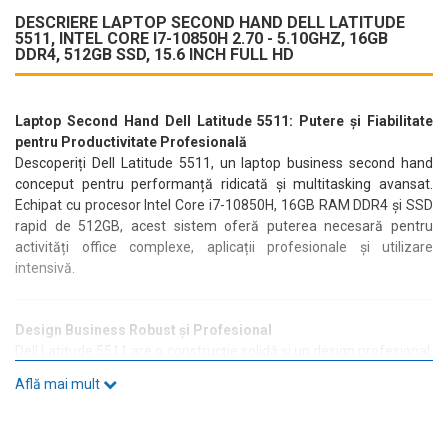
DESCRIERE LAPTOP SECOND HAND DELL LATITUDE
5511, INTEL CORE I7-10850H 2.70 - 5.10GHZ, 16GB
DDR4, 512GB SSD, 15.6 INCH FULL HD
Laptop Second Hand Dell Latitude 5511: Putere și Fiabilitate
pentru Productivitate Profesională
Descoperiți Dell Latitude 5511, un laptop business second hand
conceput pentru performanță ridicată și multitasking avansat.
Echipat cu procesor Intel Core i7-10850H, 16GB RAM DDR4 și SSD
rapid de 512GB, acest sistem oferă puterea necesară pentru
activități office complexe, aplicații profesionale și utilizare
intensivă.
Design Business Robust și Profesional
Dell Latitude 5511 are o construcție solidă și un design profesional,
fiind ideal pentru utilizatorii business care au nevoie de fiabilitate și
Află mai mult
performanță în activitatea zilnică.