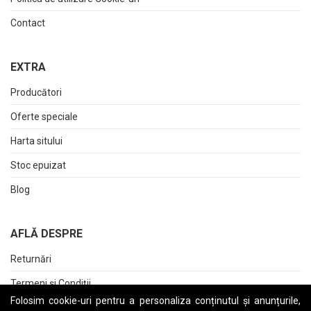
Contact
EXTRA
Producători
Oferte speciale
Harta sitului
Stoc epuizat
Blog
AFLĂ DESPRE
Returnări
Termeni și Condiții
Folosim cookie-uri pentru a personaliza conținutul și anunțurile,
Raport date personale