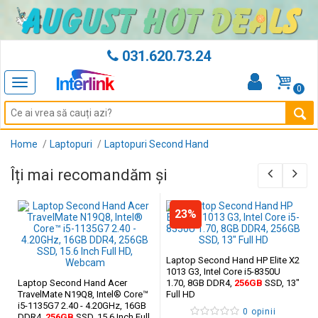
031.620.73.24
Toggle
0
navigation
Home
Laptopuri
Laptopuri Second Hand
Îți mai recomandăm și
23%
Laptop Second Hand HP Elite X2
1013 G3, Intel Core i5-8350U
Laptop Second Hand Acer
1.70, 8GB DDR4,
256GB
SSD, 13"
TravelMate N19Q8, Intel® Core™
Full HD
i5-1135G7 2.40 - 4.20GHz, 16GB
0 opinii
DDR4,
256GB
SSD, 15.6 Inch Full