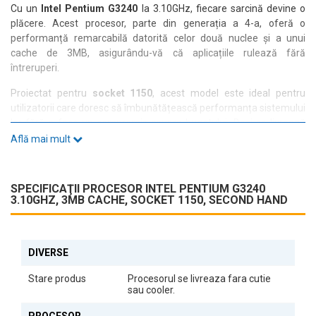
Cu un
Intel Pentium G3240
la 3.10GHz, fiecare sarcină devine o
plăcere. Acest procesor, parte din generația a 4-a, oferă o
performanță remarcabilă datorită celor două nuclee și a unui
cache de 3MB, asigurându-vă că aplicațiile rulează fără
întreruperi.
Proiectat pentru
socket 1150
, acest model este ideal pentru
utilizatorii care doresc să îmbunătățească performanța sistemului
lor fără a face un compromis asupra bugetului. Deși se livrează
fără cutie sau cooler, procesorul își păstrează eficiența și
Află mai mult
fiabilitatea, fiind o alegere excelentă pentru cei care caută
componente PC second hand de calitate.
SPECIFICAŢII PROCESOR INTEL PENTIUM G3240
Fie că doriți să construiți un sistem de birou sau să îmbunătățiți un
3.10GHZ, 3MB CACHE, SOCKET 1150, SECOND HAND
PC existent, Intel Pentium G3240 este soluția perfectă pentru a
obține un echilibru între performanță și costuri. Experimentați o
viteză de procesare care vă va transforma modul de lucru și de
divertisment.
DIVERSE
Stare produs
Procesorul se livreaza fara cutie
sau cooler.
PROCESOR