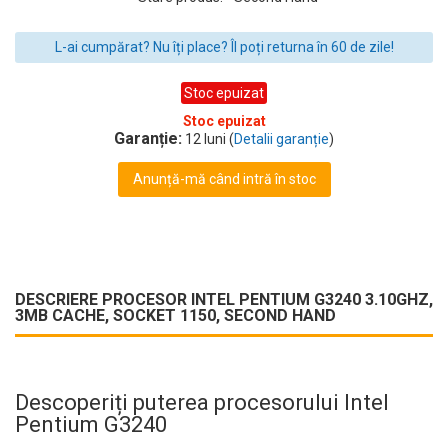
L-ai cumpărat? Nu îți place? Îl poți returna în 60 de zile!
Stoc epuizat
Stoc epuizat
Garanție:
12 luni (
Detalii garanție
)
Anunță-mă când intră în stoc
DESCRIERE PROCESOR INTEL PENTIUM G3240 3.10GHZ,
3MB CACHE, SOCKET 1150, SECOND HAND
Descoperiți puterea procesorului Intel
Pentium G3240