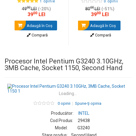
1 opinie
0 opinii
00
00
49
LEI
(-20%)
80
LEI
(-51%)
00
00
39
LEI
39
LEI
Adaugă în Coş
Adaugă în Coş
Compară
Compară
Procesor Intel Pentium G3240 3.10GHz,
3MB Cache, Socket 1150, Second Hand
Loading...
0 opinii
Spune-ţi opinia
Producător:
INTEL
Cod Produs:
29438
Model:
G3240
Stare produs:
Second Hand