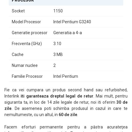
Socket
1150
Model Procesor
Intel Pentium G3240
Generatie procesor
Generatia a 4-a
Frecventa (GHz)
3.10
Cache
3 MB
Numar nuclee
2
Familie Procesor
Intel Pentium
Fie ca vei cumpara un produs second hand sau refurbished,
Interlink
iti garanteaza dreptul legal de retur
. Mai mult, pentru
siguranta ta, in loc de 14 zile legale de retur, noi iti oferim
30 de
zile
. De asemenea poti schimba produsul in cazul in care te
nemultumeste, cu un altul, in
60 de zile
.
Facem eforturi permanente pentru a păstra acurateţea