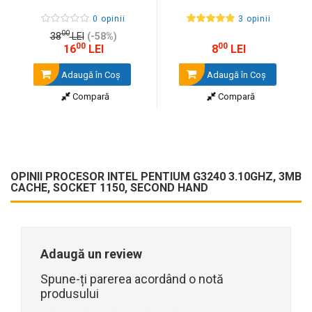
0 opinii
3 opinii
00
38
LEI
(-58%)
00
00
16
LEI
8
LEI
Adaugă în Coş
Adaugă în Coş
Compară
Compară
OPINII PROCESOR INTEL PENTIUM G3240 3.10GHZ, 3MB
CACHE, SOCKET 1150, SECOND HAND
Adaugă un review
Spune-ți parerea acordând o notă
produsului