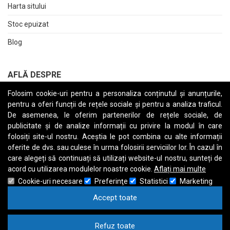
Harta sitului
Stoc epuizat
Blog
AFLĂ DESPRE
Folosim cookie-uri pentru a personaliza conținutul și anunțurile,
Returnări
pentru a oferi funcții de rețele sociale și pentru a analiza traficul.
Termeni și Condiții
De asemenea, le oferim partenerilor de rețele sociale, de
publicitate și de analize informații cu privire la modul în care
Raport date personale
folosiți site-ul nostru. Aceștia le pot combina cu alte informații
oferite de dvs. sau culese în urma folosirii serviciilor lor. În cazul în
Cerere stergere cont
care alegeți să continuați să utilizați website-ul nostru, sunteți de
acord cu utilizarea modulelor noastre cookie.
Aflați mai multe
Cookie-uri necesare
Preferinţe
Statistici
Marketing
Accept toate
A
B
C
D
E
F
G
H
I
J
K
L
M
N
O
P
Q
R
S
T
U
V
W
X
Y
Z
Refuz toate