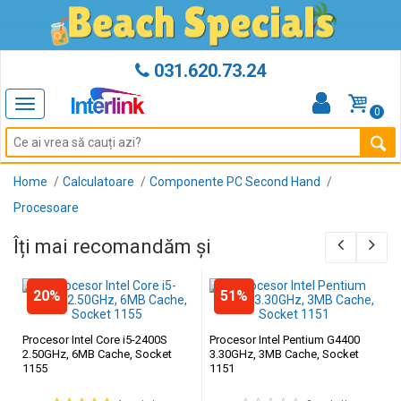
031.620.73.24
Toggle
0
navigation
Home
Calculatoare
Componente PC Second Hand
Procesoare
Îți mai recomandăm și
20%
51%
Procesor Intel Core i5-2400S
Procesor Intel Pentium G4400
2.50GHz, 6MB Cache, Socket
3.30GHz, 3MB Cache, Socket
1155
1151