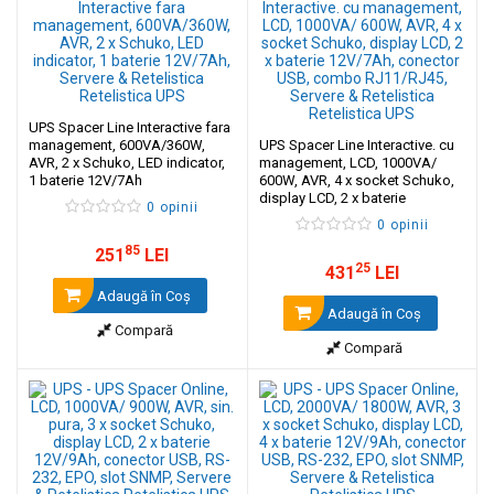
UPS Spacer Line Interactive fara
management, 600VA/360W,
UPS Spacer Line Interactive. cu
AVR, 2 x Schuko, LED indicator,
management, LCD, 1000VA/
1 baterie 12V/7Ah
600W, AVR, 4 x socket Schuko,
display LCD, 2 x baterie
0 opinii
12V/7Ah, conector USB, combo
0 opinii
RJ11/RJ45
85
251
LEI
25
431
LEI
Adaugă în Coş
Adaugă în Coş
Compară
Compară