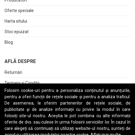
Oferte speciale
Harta sitului
Stoc epuizat
Blog
AFLĂ DESPRE
Returnări
Termeni și Condiții
Folosim cookie-uri pentru a personaliza conținutul și anunțurile,
Raport date personale
pentru a oferi funcții de rețele sociale și pentru a analiza traficul.
De asemenea, le oferim partenerilor de rețele sociale, de
Cerere stergere cont
publicitate și de analize informații cu privire la modul în care
folosiți site-ul nostru. Aceștia le pot combina cu alte informații
oferite de dvs. sau culese în urma folosirii serviciilor lor. În cazul în
care alegeți să continuați să utilizați website-ul nostru, sunteți de
A
B
C
D
E
F
G
H
I
J
K
L
M
N
O
P
Q
R
S
T
U
V
W
X
Y
Z
acord cu utilizarea modulelor noastre cookie.
Aflați mai multe