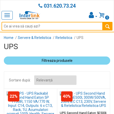
031.620.73.24
Toggle
0
navigation
Home
Servere & Retelistica
Retelistica
UPS
UPS
Filtreaza produsele
Sortare după:
22%
40%
UPS Second Hand Eaton 5E500I,