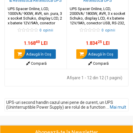
UPS Spacer Online, LCD,
UPS Spacer Online, LCD,
1000VA/ 900W, AVR, sin. pura, 3
2000VA/ 1800W, AVR, 3 x socket
x socket Schuko, display LCD, 2
Schuko, display LCD, 4 x baterie
x baterie 12V/9Ah, conector
12V/9Ah, conector USB, RS-232,
USB, RS-232, EPO, slot SNMP
EPO, slot SNMP
0 opinii
0 opinii
40
25
1.168
LEI
1.834
LEI
Adaugă în Coş
Adaugă în Coş
Compară
Compară
Afişare 1 - 12 din 12 (1 pagini)
UPS-uri second handIn cazul unei pene de curent, un UPS
(Uninterruptible Power Supply) are rolul de a function ...
Mai mult
Abonează-te la Newsletter