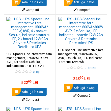
Adaugă în Coş
Adaugă în Coş
Compară
Compară
UPS Spacer Line Interactive fara
UPS Spacer Line Interactive fara
management, 600VA/360W,
management, 1500VA/ 900W,
AVR, 2 x Schuko, LED indicator,
AVR, 4 x socket Schuko,
1 baterie 12V/7Ah
indicatie status cu LED, 2 x
0 opinii
baterii 12V/9Ah
0 opinii
00
223
LEI
00
522
LEI
Adaugă în Coş
Adaugă în Coş
Compară
Compară