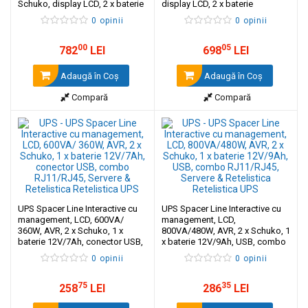
Schuko, display LCD, 2 x baterie
display LCD, 2 x baterie
12V/9Ah, conector USB, combo
12V/9Ah, conector USB, combo
0 opinii
0 opinii
RJ11/RJ45
RJ11/RJ45
00
05
782
LEI
698
LEI
Adaugă în Coş
Adaugă în Coş
Compară
Compară
UPS Spacer Line Interactive cu
UPS Spacer Line Interactive cu
management, LCD, 600VA/
management, LCD,
360W, AVR, 2 x Schuko, 1 x
800VA/480W, AVR, 2 x Schuko, 1
baterie 12V/7Ah, conector USB,
x baterie 12V/9Ah, USB, combo
combo RJ11/RJ45
RJ11/RJ45
0 opinii
0 opinii
75
35
258
LEI
286
LEI