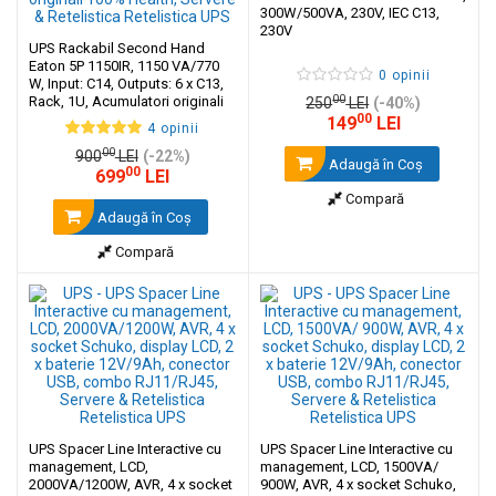
300W/500VA, 230V, IEC C13,
230V
UPS Rackabil Second Hand
Eaton 5P 1150IR, 1150 VA/770
0 opinii
W, Input: C14, Outputs: 6 x C13,
00
Rack, 1U, Acumulatori originali
250
LEI
(-40%)
100% Health
00
149
LEI
4 opinii
00
900
LEI
(-22%)
Adaugă în Coş
00
699
LEI
Compară
Adaugă în Coş
Compară
UPS Spacer Line Interactive cu
UPS Spacer Line Interactive cu
management, LCD,
management, LCD, 1500VA/
2000VA/1200W, AVR, 4 x socket
900W, AVR, 4 x socket Schuko,