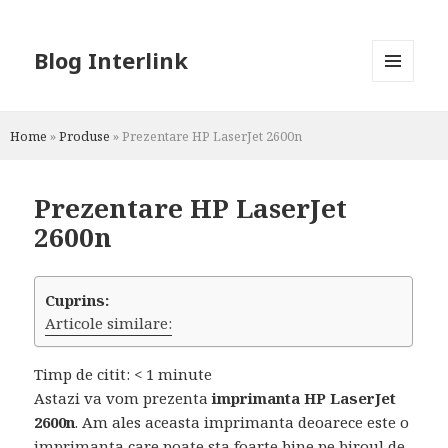
Blog Interlink
MENU
AND
WIDGETS
Home
»
Produse
»
Prezentare HP LaserJet 2600n
Prezentare HP LaserJet
2600n
Cuprins:
Articole similare:
Timp de citit:
< 1
minute
Astazi va vom prezenta
imprimanta HP LaserJet
2600n
. Am ales aceasta imprimanta deoarece este o
imprimanta care poate sta foarte bine pe biroul de