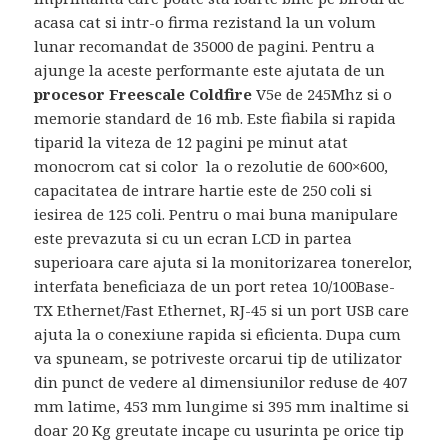
acasa cat si intr-o firma rezistand la un volum
lunar recomandat de 35000 de pagini. Pentru a
ajunge la aceste performante este ajutata de un
procesor Freescale Coldfire
V5e de 245Mhz si o
memorie standard de 16 mb. Este fiabila si rapida
tiparid la viteza de 12 pagini pe minut atat
monocrom cat si color la o rezolutie de 600×600,
capacitatea de intrare hartie este de 250 coli si
iesirea de 125 coli. Pentru o mai buna manipulare
este prevazuta si cu un ecran LCD in partea
superioara care ajuta si la monitorizarea tonerelor,
interfata beneficiaza de un port retea 10/100Base-
TX Ethernet/Fast Ethernet, RJ-45 si un port USB care
ajuta la o conexiune rapida si eficienta. Dupa cum
va spuneam, se potriveste orcarui tip de utilizator
din punct de vedere al dimensiunilor reduse de 407
mm latime, 453 mm lungime si 395 mm inaltime si
doar 20 Kg greutate incape cu usurinta pe orice tip