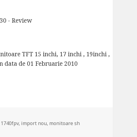
30 - Review
toare TFT 15 inchi, 17 inchi , 19inchi ,
 in data de 01 Februarie 2010
s
l 1740fpv
,
import nou
,
monitoare sh