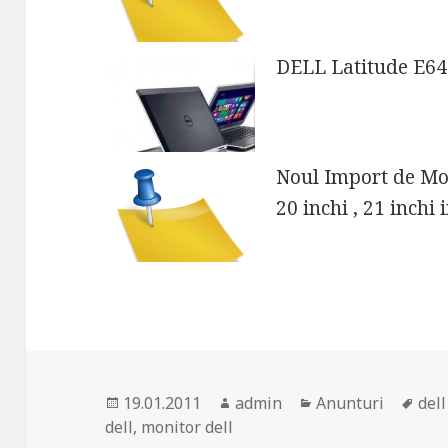
DELL Latitude E64
Noul Import de Moni
20 inchi , 21 inchi
Posted
Author
Categories
Tag
19.01.2011
admin
Anunturi
del
on
dell
,
monitor dell