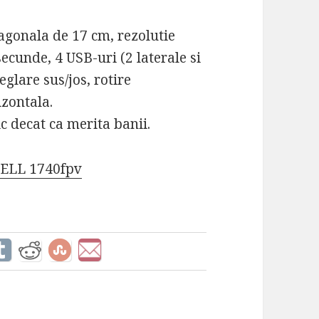
gonala de 17 cm, rezolutie
ecunde, 4 USB-uri (2 laterale si
reglare sus/jos, rotire
izontala.
c decat ca merita banii.
DELL 1740fpv