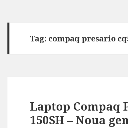
Tag:
compaq presario cq
Laptop Compaq P
150SH – Noua ge