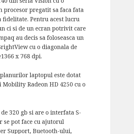
0 din seria Vision cu o
n procesor pregatit sa faca fata
a fidelitate. Pentru acest lucru
 ci si de un ecran potrivit care
Compaq au decis sa foloseasca un
rightView cu o diagonala de
e1366 x 768 dpi.
 planurilor laptopul este dotat
ti Mobility Radeon HD 4250 cu o
de 320 gb si are o interfata S-
or se pot face cu ajutorul
r Support, Buetooth-ului,