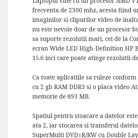
Laptopul vine cu un procesor AMD V14
frecventa de 2300 mhz, acesta fiind u
imaginilor si clipurilor video de inalt
nu este nevoie doar de un procesor bun
sa suporte rezolutii mari, cei de la 
ecran Wide LED High-Definition HP B
15.6 inci care poate atinge rezolutii d
Ca toate aplicatiile sa ruleze conform
cu 2 gb RAM DDR3 si o placa video A
memorie de 893 MB.
Spatiul pentru stoacare a datelor este 
ata 2, iar stocarea si transferul datel
SuperMulti DVD±R/RW cu Double Laye