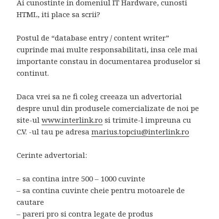
Ai cunostinte in domeniul IT Hardware, cunosti
HTML, iti place sa scrii?
Postul de “database entry / content writer”
cuprinde mai multe responsabilitati, insa cele mai
importante constau in documentarea produselor si
continut.
Daca vrei sa ne fi coleg creeaza un advertorial
despre unul din produsele comercializate de noi pe
site-ul
www.interlink.ro
si trimite-l impreuna cu
C.V. -ul tau pe adresa
marius.topciu@interlink.ro
Cerinte advertorial:
– sa contina intre 500 – 1000 cuvinte
– sa contina cuvinte cheie pentru motoarele de
cautare
– pareri pro si contra legate de produs