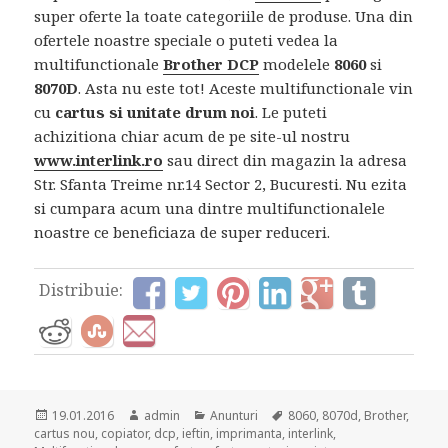
super oferte la toate categoriile de produse. Una din
ofertele noastre speciale o puteti vedea la
multifunctionale
Brother DCP
modelele
8060
si
8070D
. Asta nu este tot! Aceste multifunctionale vin
cu
cartus si unitate drum noi
. Le puteti
achizitiona chiar acum de pe site-ul nostru
www.interlink.ro
sau direct din magazin la adresa
Str. Sfanta Treime nr.14 Sector 2, Bucuresti. Nu ezita
si cumpara acum una dintre multifunctionalele
noastre ce beneficiaza de super reduceri.
Distribuie:
Posted
Author
Categories
Tags
19.01.2016
admin
Anunturi
8060
,
8070d
,
Brother
,
on
cartus nou
,
copiator
,
dcp
,
ieftin
,
imprimanta
,
interlink
,