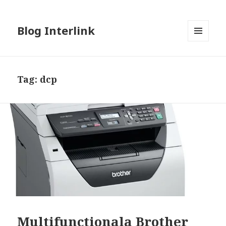
Blog Interlink
MENU
AND
WIDGETS
Tag:
dcp
Multifunctionala Brother