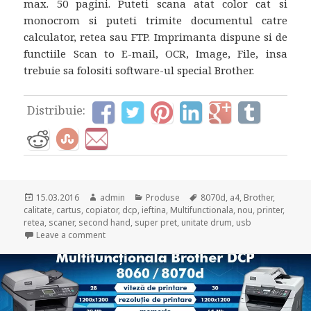
max. 50 pagini. Puteti scana atat color cat si
monocrom si puteti trimite documentul catre
calculator, retea sau FTP. Imprimanta dispune si de
functiile Scan to E-mail, OCR, Image, File, insa
trebuie sa folositi software-ul special Brother.
Distribuie:
Posted
Author
Categories
Tags
15.03.2016
admin
Produse
8070d
,
a4
,
Brother
,
on
calitate
,
cartus
,
copiator
,
dcp
,
ieftina
,
Multifunctionala
,
nou
,
printer
,
retea
,
scaner
,
second hand
,
super pret
,
unitate drum
,
usb
on Multifunctionala Brother DCP-8070D pentru biro
Leave a comment