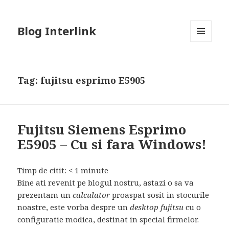
Blog Interlink
MENU
AND
WIDGETS
Tag:
fujitsu esprimo E5905
Fujitsu Siemens Esprimo
E5905 – Cu si fara Windows!
Timp de citit:
< 1
minute
Bine ati revenit pe blogul nostru, astazi o sa va
prezentam un
calculator
proaspat sosit in stocurile
noastre, este vorba despre un
desktop fujitsu
cu o
configuratie modica, destinat in special firmelor.