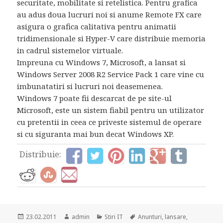
securitate, mobilitate si retelistica. Pentru grafica
au adus doua lucruri noi si anume Remote FX care
asigura o grafica calitativa pentru animatii
tridimensionale si Hyper-V care distribuie memoria
in cadrul sistemelor virtuale.
Impreuna cu Windows 7, Microsoft, a lansat si
Windows Server 2008 R2 Service Pack 1 care vine cu
imbunatatiri si lucruri noi deasemenea.
Windows 7 poate fii descarcat de pe site-ul
Microsoft, este un sistem fiabil pentru un utilizator
cu pretentii in ceea ce priveste sistemul de operare
si cu siguranta mai bun decat Windows XP.
Distribuie:
Posted
Author
Categories
Tags
23.02.2011
admin
Stiri IT
Anunturi
,
lansare
,