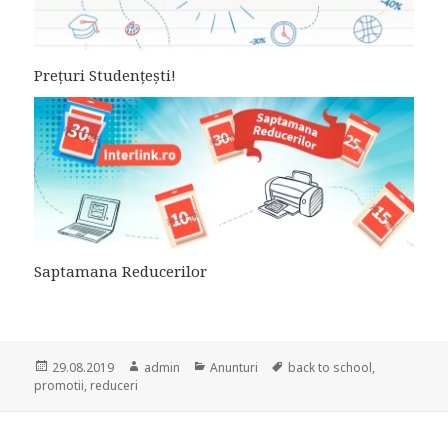
Prețuri Studențești!
Saptamana Reducerilor
Posted
Author
Categories
Tags
29.08.2019
admin
Anunturi
back to school
,
on
promotii
,
reduceri