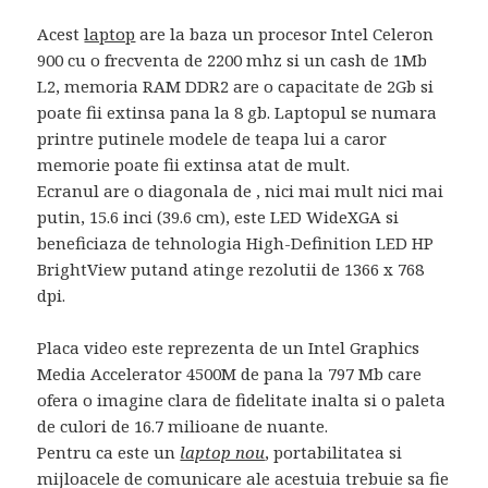
Acest
laptop
are la baza un procesor Intel Celeron
900 cu o frecventa de 2200 mhz si un cash de 1Mb
L2, memoria RAM DDR2 are o capacitate de 2Gb si
poate fii extinsa pana la 8 gb. Laptopul se numara
printre putinele modele de teapa lui a caror
memorie poate fii extinsa atat de mult.
Ecranul are o diagonala de , nici mai mult nici mai
putin, 15.6 inci (39.6 cm), este LED WideXGA si
beneficiaza de tehnologia High-Definition LED HP
BrightView putand atinge rezolutii de 1366 x 768
dpi.
Placa video este reprezenta de un Intel Graphics
Media Accelerator 4500M de pana la 797 Mb care
ofera o imagine clara de fidelitate inalta si o paleta
de culori de 16.7 milioane de nuante.
Pentru ca este un
laptop nou
, portabilitatea si
mijloacele de comunicare ale acestuia trebuie sa fie