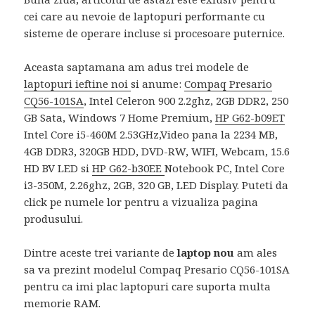
cei care au nevoie de laptopuri performante cu
sisteme de operare incluse si procesoare puternice.
Aceasta saptamana am adus trei modele de
laptopuri ieftine noi
si anume:
Compaq Presario
CQ56-101SA
, Intel Celeron 900 2.2ghz, 2GB DDR2, 250
GB Sata, Windows 7 Home Premium,
HP G62-b09ET
Intel Core i5-460M 2.53GHz,Video pana la 2234 MB,
4GB DDR3, 320GB HDD, DVD-RW, WIFI, Webcam, 15.6
HD BV LED si
HP G62-b30EE
Notebook PC, Intel Core
i3-350M, 2.26ghz, 2GB, 320 GB, LED Display. Puteti da
click pe numele lor pentru a vizualiza pagina
produsului.
Dintre aceste trei variante de
laptop nou
am ales
sa va prezint modelul Compaq Presario CQ56-101SA
pentru ca imi plac laptopuri care suporta multa
memorie RAM.