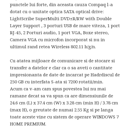
punctele lui forte, din aceasta cauza Compaq l-a
dotat cu o unitate optica SATA optical drive:
LightScribe SuperMulti DVD±R/RW with Double
Layer Support , 3 porturi USB de mare viteza, 1 port
RJ-45, 2 Porturi audio, 1 port VGA, Boxe stereo,
Camera VGA cu microfon incorporat si nu in
ultimul rand retea Wireless 802.11 b/g/n.
Cu atatea mijloace de comunicare si de stocare si
transfer a datelor e clar ca o sa aveti o cantitate
impresionanta de date de incarcat pe Hadrdiscul de
250 GB cu interfata S-ata si 7200 rotatii/min.
Acum ca v-am cam spus povestea lui nu mai
ramane decat sa va spun ca are dimensiunile de
24.6 cm (L) x 37.4 cm (W) x 3.28 cm (min H) / 3.78 cm
(max H), o greutate de numai 2.55 Kg si pe langa
toate aceste vine cu sistem de operare WINDOWS 7
HOME PREMIUM.