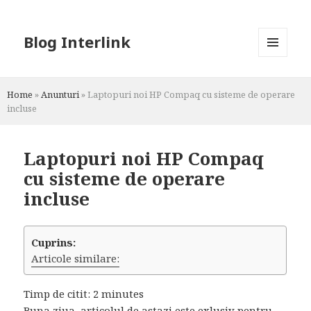
Blog Interlink
MENU
AND
WIDGETS
Home
»
Anunturi
»
Laptopuri noi HP Compaq cu sisteme de operare
incluse
Laptopuri noi HP Compaq
cu sisteme de operare
incluse
Cuprins:
Articole similare:
Timp de citit:
2
minutes
Buna ziua, articolul de astazi este exlusiv pentru