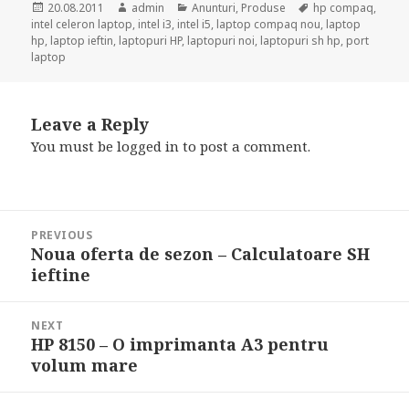
Posted
Author
Categories
Tags
20.08.2011
admin
Anunturi
,
Produse
hp compaq
,
on
intel celeron laptop
,
intel i3
,
intel i5
,
laptop compaq nou
,
laptop
hp
,
laptop ieftin
,
laptopuri HP
,
laptopuri noi
,
laptopuri sh hp
,
port
laptop
Leave a Reply
You must be
logged in
to post a comment.
Post
PREVIOUS
navigation
Noua oferta de sezon – Calculatoare SH
Previous
ieftine
post:
NEXT
HP 8150 – O imprimanta A3 pentru
Next
volum mare
post: