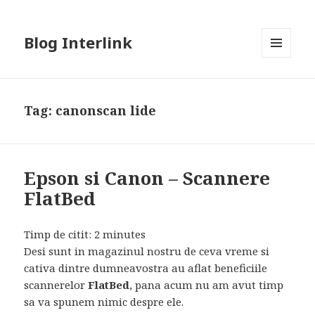
Blog Interlink
MENU
AND
WIDGETS
Tag:
canonscan lide
Epson si Canon – Scannere
FlatBed
Timp de citit:
2
minutes
Desi sunt in magazinul nostru de ceva vreme si
cativa dintre dumneavostra au aflat beneficiile
scannerelor
FlatBed
, pana acum nu am avut timp
sa va spunem nimic despre ele.