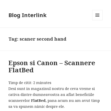
Blog Interlink
MENU
AND
WIDGETS
Tag:
scaner second hand
Epson si Canon – Scannere
FlatBed
Timp de citit:
2
minutes
Desi sunt in magazinul nostru de ceva vreme si
cativa dintre dumneavostra au aflat beneficiile
scannerelor
FlatBed
, pana acum nu am avut timp
sa va spunem nimic despre ele.