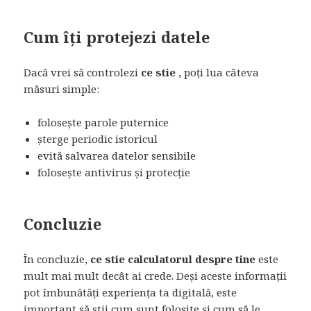
Cum îți protejezi datele
Dacă vrei să controlezi
ce stie
, poți lua câteva
măsuri simple:
folosește parole puternice
șterge periodic istoricul
evită salvarea datelor sensibile
folosește antivirus și protecție
Concluzie
În concluzie,
ce stie calculatorul despre tine
este
mult mai mult decât ai crede. Deși aceste informații
pot îmbunătăți experiența ta digitală, este
important să știi cum sunt folosite și cum să le