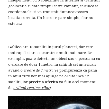
geolocatia si data/timpul catre Pamant, calculeaza
coordonatele, si va transmit dumneavoastra
locatia curenta. Un lucru ce pare simplu, dar nu
este asa!
Galileo
are 18 sateliti in jurul planetei, dar este
mai rapid si are o acuratete mult mai mare. De
exemplu, poate detecta un obiect sau o persoana cu
o
eroare de doar 1 metru,
in schimb cel american
avand o
eroare de 5 metri
. Se prefigureaza ca pana
in anul 2020 vor mai ajunge pe orbita inca 12
sateliti, iar
precizia oferita
va fi in acel moment
de
ordinul centimetrilor
!