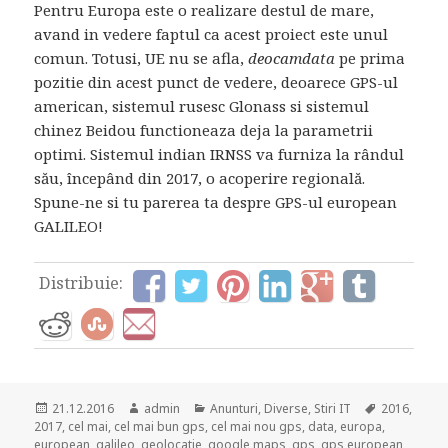
Pentru Europa este o realizare destul de mare,
avand in vedere faptul ca acest proiect este unul
comun. Totusi, UE nu se afla,
deocamdata
pe prima
pozitie din acest punct de vedere, deoarece GPS-ul
american, sistemul rusesc Glonass si sistemul
chinez Beidou functioneaza deja la parametrii
optimi. Sistemul indian IRNSS va furniza la rândul
său, începând din 2017, o acoperire regională.
Spune-ne si tu parerea ta despre GPS-ul european
GALILEO!
Distribuie:
Posted
Author
Categories
Tags
21.12.2016
admin
Anunturi
,
Diverse
,
Stiri IT
2016
,
on
2017
,
cel mai
,
cel mai bun gps
,
cel mai nou gps
,
data
,
europa
,
european
,
galileo
,
geolocatie
,
google maps
,
gps
,
gps european
,