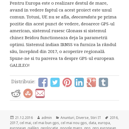
Pentru Europa este o realizare destul de mare,
avand in vedere faptul ca acest proiect este unul
comun. Totusi, UE nu se afla,
deocamdata
pe prima
pozitie din acest punct de vedere, deoarece GPS-ul
american, sistemul rusesc Glonass si sistemul
chinez Beidou functioneaza deja la parametrii
optimi. Sistemul indian IRNSS va furniza la rândul
său, începând din 2017, o acoperire regională.
Spune-ne si tu parerea ta despre GPS-ul european
GALILEO!
Distribuie:
Posted
Author
Categories
Tags
21.12.2016
admin
Anunturi
,
Diverse
,
Stiri IT
2016
,
on
2017
,
cel mai
,
cel mai bun gps
,
cel mai nou gps
,
data
,
europa
,
european
,
galileo
,
geolocatie
,
google maps
,
gps
,
gps european
,