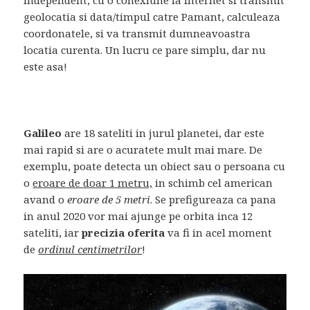
geolocatia si data/timpul catre Pamant, calculeaza
coordonatele, si va transmit dumneavoastra
locatia curenta. Un lucru ce pare simplu, dar nu
este asa!
Galileo
are 18 sateliti in jurul planetei, dar este
mai rapid si are o acuratete mult mai mare. De
exemplu, poate detecta un obiect sau o persoana cu
o
eroare de doar 1 metru,
in schimb cel american
avand o
eroare de 5 metri
. Se prefigureaza ca pana
in anul 2020 vor mai ajunge pe orbita inca 12
sateliti, iar
precizia oferita
va fi in acel moment
de
ordinul centimetrilor
!