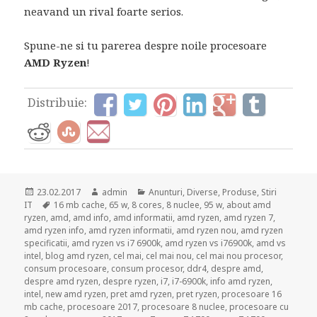
neavand un rival foarte serios.
Spune-ne si tu parerea despre noile procesoare
AMD Ryzen
!
Distribuie:
Posted
Author
Categories
23.02.2017
admin
Anunturi
,
Diverse
,
Produse
,
Stiri
on
Tags
IT
16 mb cache
,
65 w
,
8 cores
,
8 nuclee
,
95 w
,
about amd
ryzen
,
amd
,
amd info
,
amd informatii
,
amd ryzen
,
amd ryzen 7
,
amd ryzen info
,
amd ryzen informatii
,
amd ryzen nou
,
amd ryzen
specificatii
,
amd ryzen vs i7 6900k
,
amd ryzen vs i76900k
,
amd vs
intel
,
blog amd ryzen
,
cel mai
,
cel mai nou
,
cel mai nou procesor
,
consum procesoare
,
consum procesor
,
ddr4
,
despre amd
,
despre amd ryzen
,
despre ryzen
,
i7
,
i7-6900k
,
info amd ryzen
,
intel
,
new amd ryzen
,
pret amd ryzen
,
pret ryzen
,
procesoare 16
mb cache
,
procesoare 2017
,
procesoare 8 nuclee
,
procesoare cu