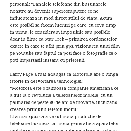
personal: “Banalele telefoane din buzunarele
noastre au devenit supercomputere ce ne
influenteaza in mod direct stilul de viata. Acum
este posibil sa facem lucruri pe care, cu ceva timp
in urma, le consideram imposibile sau posibile
doar in filme ca Star Trek – primirea cordonatelor
exacte in care te aflii prin gps, vizionarea unui film
pe Youtube sau faptul ca poti face o fotografie ce o
poti impartasii instant cu prietenii.”
Larry Page a mai adaugat ca Motorola are o lunga
istorie in dezvoltarea tehnologiei:
“Motorola este o faimoasa companie americana ce
a dus la o revolutie a telefoanelor mobile, cu un
palmares de peste 80 de ani de inovatie, incluzand
crearea primului telefon mobil”
El a mai spus ca a vazut noua productie de
telefoane business ca “noua generatie a aparatelor
mobile ce urmeaza sa ne imbunatateasca viata in