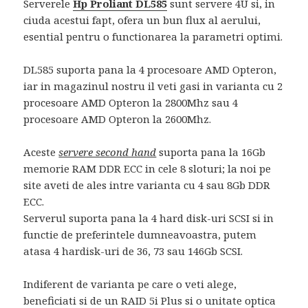
Serverele
Hp Proliant DL585
sunt servere 4U si, in
ciuda acestui fapt, ofera un bun flux al aerului,
esential pentru o functionarea la parametri optimi.
DL585 suporta pana la 4 procesoare AMD Opteron,
iar in magazinul nostru il veti gasi in varianta cu 2
procesoare AMD Opteron la 2800Mhz sau 4
procesoare AMD Opteron la 2600Mhz.
Aceste
servere second hand
suporta pana la 16Gb
memorie RAM DDR ECC in cele 8 sloturi; la noi pe
site aveti de ales intre varianta cu 4 sau 8Gb DDR
ECC.
Serverul suporta pana la 4 hard disk-uri SCSI si in
functie de preferintele dumneavoastra, putem
atasa 4 hardisk-uri de 36, 73 sau 146Gb SCSI.
Indiferent de varianta pe care o veti alege,
beneficiati si de un RAID 5i Plus si o unitate optica