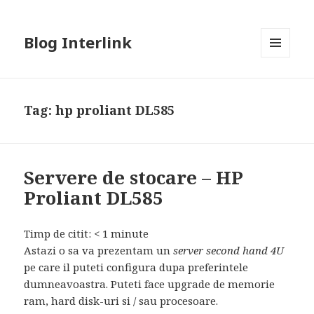
Blog Interlink
MENU
AND
WIDGETS
Tag:
hp proliant DL585
Servere de stocare – HP
Proliant DL585
Timp de citit:
< 1
minute
Astazi o sa va prezentam un
server second hand 4U
pe care il puteti configura dupa preferintele
dumneavoastra. Puteti face upgrade de memorie
ram, hard disk-uri si / sau procesoare.