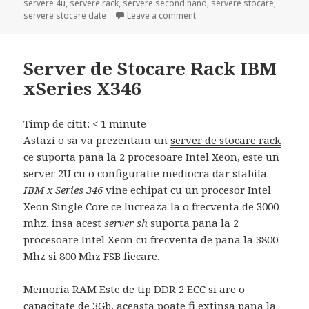
servere 4u
,
servere rack
,
servere second hand
,
servere stocare
,
on Servere de stocare – HP 
servere stocare date
Leave a comment
Server de Stocare Rack IBM
xSeries X346
Timp de citit:
< 1
minute
Astazi o sa va prezentam un
server de stocare rack
ce suporta pana la 2 procesoare Intel Xeon, este un
server 2U cu o configuratie mediocra dar stabila.
IBM x Series 346
vine echipat cu un procesor Intel
Xeon Single Core ce lucreaza la o frecventa de 3000
mhz, insa acest
server sh
suporta pana la 2
procesoare Intel Xeon cu frecventa de pana la 3800
Mhz si 800 Mhz FSB fiecare.
Memoria RAM Este de tip DDR 2 ECC si are o
capacitate de 3Gb, aceasta poate fi extinsa pana la