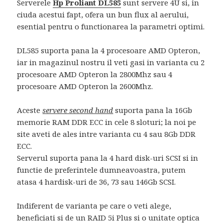
Serverele
Hp Proliant DL585
sunt servere 4U si, in
ciuda acestui fapt, ofera un bun flux al aerului,
esential pentru o functionarea la parametri optimi.
DL585 suporta pana la 4 procesoare AMD Opteron,
iar in magazinul nostru il veti gasi in varianta cu 2
procesoare AMD Opteron la 2800Mhz sau 4
procesoare AMD Opteron la 2600Mhz.
Aceste
servere second hand
suporta pana la 16Gb
memorie RAM DDR ECC in cele 8 sloturi; la noi pe
site aveti de ales intre varianta cu 4 sau 8Gb DDR
ECC.
Serverul suporta pana la 4 hard disk-uri SCSI si in
functie de preferintele dumneavoastra, putem
atasa 4 hardisk-uri de 36, 73 sau 146Gb SCSI.
Indiferent de varianta pe care o veti alege,
beneficiati si de un RAID 5i Plus si o unitate optica