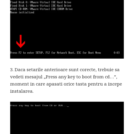
3. Daca setarile anterioare sunt corecte, trebuie sa
vedeti mesajul „Press any key to boot from cd…”,
moment in care apasati orice tasta pentru a incepe
instalarea.