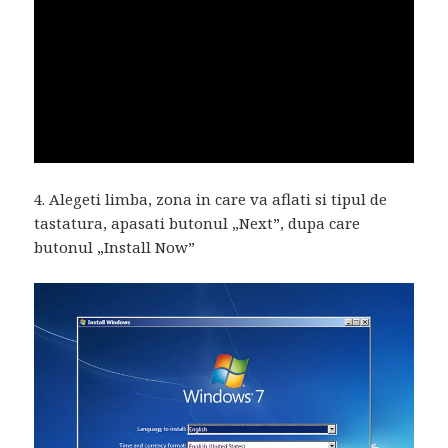
4. Alegeti limba, zona in care va aflati si tipul de
tastatura, apasati butonul „Next”, dupa care
butonul „Install Now”