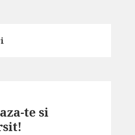
i
za-te si
rsit!