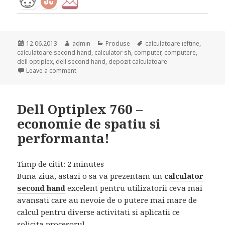
Posted
Author
Categories
Tags
12.06.2013
admin
Produse
calculatoare ieftine
,
on
calculatoare second hand
,
calculator sh
,
computer
,
computere
,
dell optiplex
,
dell second hand
,
depozit calculatoare
on Dell Optiplex 755 Desktop – Intel Core 2 Duo E6
Leave a comment
Dell Optiplex 760 –
economie de spatiu si
performanta!
Timp de citit:
2
minutes
Buna ziua, astazi o sa va prezentam un
calculator
second hand
excelent pentru utilizatorii ceva mai
avansati care au nevoie de o putere mai mare de
calcul pentru diverse activitati si aplicatii ce
solicita procesorul.