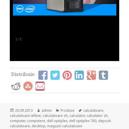
1
/
2
Distribuie:
Posted
Author
Categories
Tags
20.09.2013
admin
Produse
calculatoare
,
on
calculatoare ieftine
,
calculatoare sh
,
calculator
,
calculator sh
,
computer
,
computere
,
dell optiplex
,
dell optiplex 760
,
depozit
calculatoare
,
desktop
,
magazin calculatoare