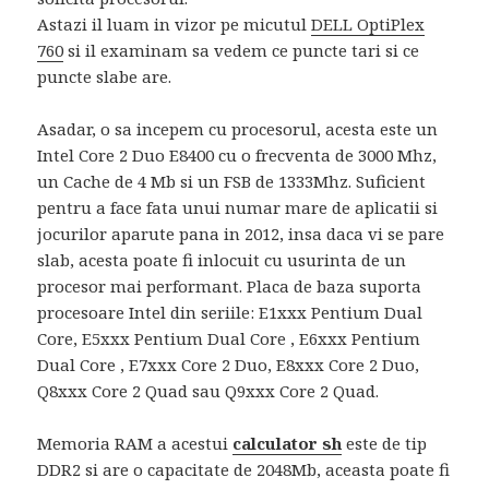
Astazi il luam in vizor pe micutul
DELL OptiPlex
760
si il examinam sa vedem ce puncte tari si ce
puncte slabe are.
Asadar, o sa incepem cu procesorul, acesta este un
Intel Core 2 Duo E8400 cu o frecventa de 3000 Mhz,
un Cache de 4 Mb si un FSB de 1333Mhz. Suficient
pentru a face fata unui numar mare de aplicatii si
jocurilor aparute pana in 2012, insa daca vi se pare
slab, acesta poate fi inlocuit cu usurinta de un
procesor mai performant. Placa de baza suporta
procesoare Intel din seriile: E1xxx Pentium Dual
Core, E5xxx Pentium Dual Core , E6xxx Pentium
Dual Core , E7xxx Core 2 Duo, E8xxx Core 2 Duo,
Q8xxx Core 2 Quad sau Q9xxx Core 2 Quad.
Memoria RAM a acestui
calculator sh
este de tip
DDR2 si are o capacitate de 2048Mb, aceasta poate fi