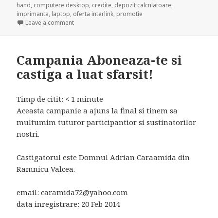
on
hand
,
computere desktop
,
credite
,
depozit calculatoare
,
imprimanta
,
laptop
,
oferta interlink
,
promotie
on Cumpara si cumuleaza credite!
Leave a comment
Campania Aboneaza-te si
castiga a luat sfarsit!
Timp de citit:
< 1
minute
Aceasta campanie a ajuns la final si tinem sa
multumim tuturor participantior si sustinatorilor
nostri.
Castigatorul este Domnul Adrian Caraamida din
Ramnicu Valcea.
email:
caramida72@yahoo.com
data inregistrare: 20 Feb 2014