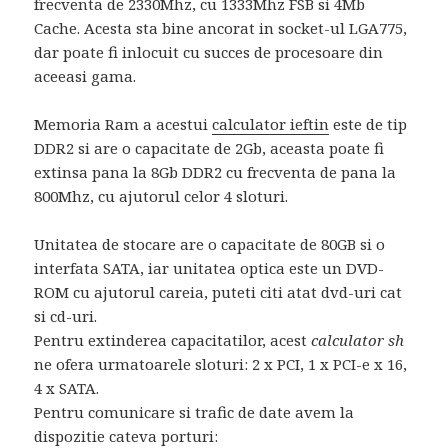
frecventa de 2330Mhz, cu 1333Mhz FSB si 4Mb
Cache. Acesta sta bine ancorat in socket-ul LGA775,
dar poate fi inlocuit cu succes de procesoare din
aceeasi gama.
Memoria Ram a acestui
calculator ieftin
este de tip
DDR2 si are o capacitate de 2Gb, aceasta poate fi
extinsa pana la 8Gb DDR2 cu frecventa de pana la
800Mhz, cu ajutorul celor 4 sloturi.
Unitatea de stocare are o capacitate de 80GB si o
interfata SATA, iar unitatea optica este un DVD-
ROM cu ajutorul careia, puteti citi atat dvd-uri cat
si cd-uri.
Pentru extinderea capacitatilor, acest
calculator sh
ne ofera urmatoarele sloturi: 2 x PCI, 1 x PCI-e x 16,
4 x SATA.
Pentru comunicare si trafic de date avem la
dispozitie cateva porturi: