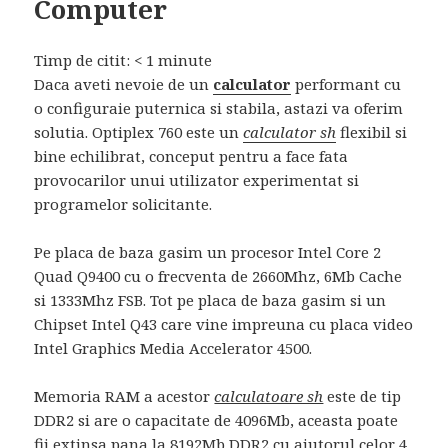
Computer
Timp de citit:
< 1
minute
Daca aveti nevoie de un
calculator
performant cu
o configuraie puternica si stabila, astazi va oferim
solutia. Optiplex 760 este un
calculator sh
flexibil si
bine echilibrat, conceput pentru a face fata
provocarilor unui utilizator experimentat si
programelor solicitante.
Pe placa de baza gasim un procesor Intel Core 2
Quad Q9400 cu o frecventa de 2660Mhz, 6Mb Cache
si 1333Mhz FSB. Tot pe placa de baza gasim si un
Chipset Intel Q43 care vine impreuna cu placa video
Intel Graphics Media Accelerator 4500.
Memoria RAM a acestor
calculatoare sh
este de tip
DDR2 si are o capacitate de 4096Mb, aceasta poate
fii extinsa pana la 8192Mb DDR2 cu ajutorul celor 4