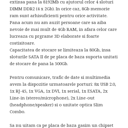
extinsa pana la 8192Mb cu ajutorul celor 4 sloturi
DIMM DDR2 (4 x 2Gb). In orice caz, 8Gb memorie
ram sunt arhisuficienti pentru orice activitate.
Pana acum nu am auzit persoane care sa aiba
nevoie de mai mult de 4Gb RAM, in afara celor care
lucreaza cu prgrame 3D elaborate si foarte
costisitoare.
Capacitatea de stocare se limiteaza la 80Gb, insa
sloturile SATA II de pe placa de baza suporta unitati
de stocare de pana la 500Gb.
Pentru comunicare, trafic de date si multimedia
avem la dispozitie urmatoarele porturi: 8x USB 2.0,
1x RJ-45, 1x VGA, 1x DVI, 1x serial, 1x ESATA, 2x
Line-in (stereo/microphone), 2x Line-out
(headphone/speaker) si o unitate optica Slim
Combo.
Sa nu uitam ca pe placa de baza gasim un chipset