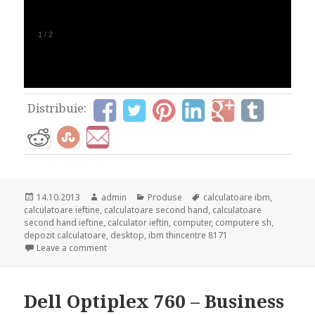
1
/
2
Distribuie:
Posted
Author
Categories
Tags
14.10.2013
admin
Produse
calculatoare ibm
,
on
calculatoare ieftine
,
calculatoare second hand
,
calculatoare
second hand ieftine
,
calculator ieftin
,
computer
,
computere sh
,
depozit calculatoare
,
desktop
,
ibm thincentre 8171
on Solutii economice pentru firme mici!
Leave a comment
Dell Optiplex 760 – Business