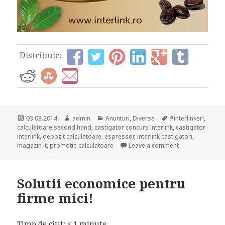
Distribuie:
Posted
Author
Categories
Tags
03.03.2014
admin
Anunturi
,
Diverse
#interlinksrl
,
on
calculatoare second hand
,
castigator concurs interlink
,
castigator
interlink
,
depozit calculatoare
,
espressor
,
interlink castigatori
,
on Campania Abon
magazin it
,
promotie calculatoare
Leave a comment
Solutii economice pentru
firme mici!
Timp de citit:
< 1
minute