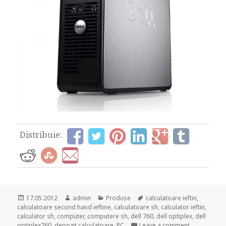
Distribuie:
Posted
Author
Categories
Tags
17.05.2012
admin
Produse
calculatoare ieftin
,
on
calculatoare second hand ieftine
,
calculatoare sh
,
calculator ieftin
,
calculator sh
,
computer
,
computere sh
,
dell 760
,
dell optiplex
,
dell
on Dell Opti
optiplex760
,
depozit calculatoare
,
PC
Leave a comment