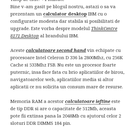
Bine v-am gasit pe blogul nostru, astazi o sa va
prezentam un
calculator desktop
IBM cu o
configuratie modesta dar stabila si posibilitati de
upgrade. Este vorba despre modelul
ThinkCentre
8171 Desktop
al brandului IBM.
Aceste
calculatoare second hand
vin echipate cu
procesoare Intel Celeron D 336 la 2800Mhz, cu 256K
Cache si 533Mhz FSB. Nu este un procesor foarte
puternic, insa face fata cu brio aplicatiilor de birou,
navigatoarelor web, aplicatiilor media si altor
aplicatii ce nu solicita un consum mare de resurse.
Memoria RAM a acestor
calculatoare ieftine
este
de tip DDR si are o capacitate de 512Mb, aceasta
pote fii extinsa pana la 2048Mb cu ajutorul celor 2
sloturi DDR DIMMS 184 pin.