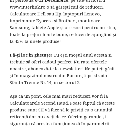
www.interlink.ro
o să găsești mii de reduceri.
Calculatoare Dell sau Hp, laptopuri Lenovo,
imprimante Kyocera și Brother , monitoare
Samsung, tablete Apple și accesorii pentru acestea,
toate la prețuri foarte bune, reducerile ajungând și
la 45% la unele produse!
Fă-ți loc în ghetuțe!
Tu ești moșul anul acesta și
trebuie să oferi cadoul perfect. Nu rata ofertele
noastre, abonează-te la newsletter! Ne puteți găsii
și în magazinul nostru din București pe strada
Sfânta Treime Nr. 14, în sectorul 2.
Așa ca un pont, cele mai mari reduceri vor fi la
Calculatoarele Second Hand
. Poate faptul că aceste
produse sunt SH vă face să le priviți cu o anumită
reticență dar nu aveți de ce. Oferim garanție și
siguranța că acestea funcționează în parametrii