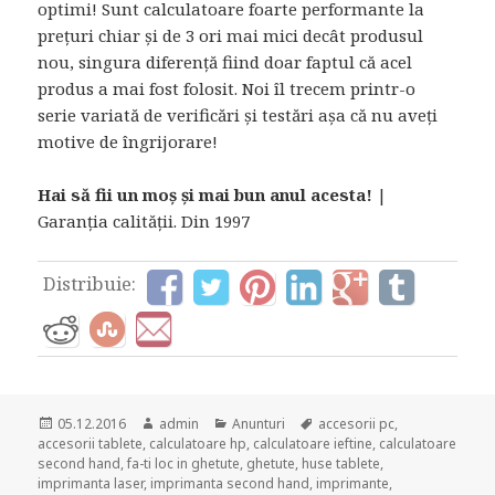
optimi! Sunt calculatoare foarte performante la
prețuri chiar și de 3 ori mai mici decât produsul
nou, singura diferență fiind doar faptul că acel
produs a mai fost folosit. Noi îl trecem printr-o
serie variată de verificări și testări așa că nu aveți
motive de îngrijorare!
Hai să fii un moș și mai bun anul acesta!
|
Garanția calității. Din 1997
Distribuie:
Posted
Author
Categories
Tags
05.12.2016
admin
Anunturi
accesorii pc
,
on
accesorii tablete
,
calculatoare hp
,
calculatoare ieftine
,
calculatoare
second hand
,
fa-ti loc in ghetute
,
ghetute
,
huse tablete
,
imprimanta laser
,
imprimanta second hand
,
imprimante
,