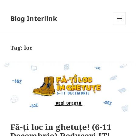
Blog Interlink
MENU
AND
WIDGETS
Tag:
loc
Fă-ți loc în ghetuțe! (6-11
Decembrie) Reduceri IT!