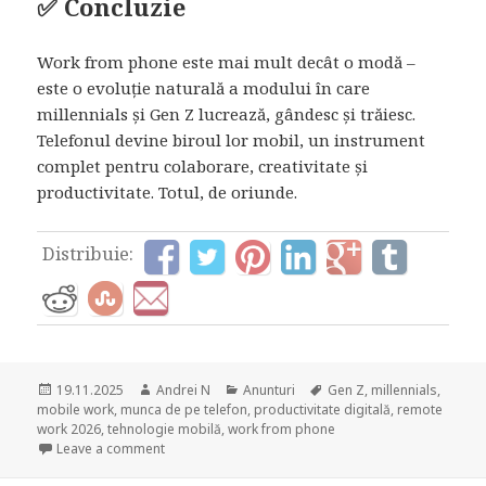
✅ Concluzie
Work from phone este mai mult decât o modă –
este o evoluție naturală a modului în care
millennials și Gen Z lucrează, gândesc și trăiesc.
Telefonul devine biroul lor mobil, un instrument
complet pentru colaborare, creativitate și
productivitate. Totul, de oriunde.
Distribuie:
Posted
Author
Categories
Tags
19.11.2025
Andrei N
Anunturi
Gen Z
,
millennials
,
on
mobile work
,
munca de pe telefon
,
productivitate digitală
,
remote
work 2026
,
tehnologie mobilă
,
work from phone
on Work from phone: noul mod de lucru pentru mille
Leave a comment