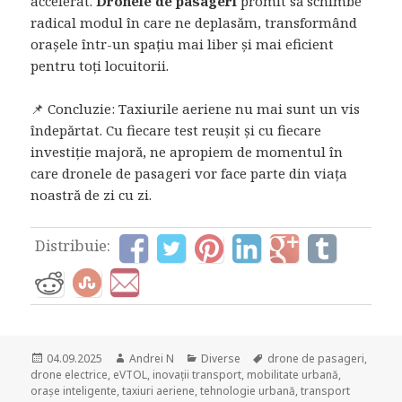
accelerat.
Dronele de pasageri
promit să schimbe
radical modul în care ne deplasăm, transformând
orașele într-un spațiu mai liber și mai eficient
pentru toți locuitorii.
📌 Concluzie: Taxiurile aeriene nu mai sunt un vis
îndepărtat. Cu fiecare test reușit și cu fiecare
investiție majoră, ne apropiem de momentul în
care dronele de pasageri vor face parte din viața
noastră de zi cu zi.
Distribuie:
Posted
Author
Categories
Tags
04.09.2025
Andrei N
Diverse
drone de pasageri
,
on
drone electrice
,
eVTOL
,
inovații transport
,
mobilitate urbană
,
orașe inteligente
,
taxiuri aeriene
,
tehnologie urbană
,
transport