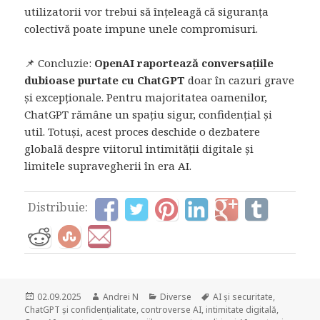
utilizatorii vor trebui să înțeleagă că siguranța
colectivă poate impune unele compromisuri.
📌 Concluzie:
OpenAI raportează conversațiile
dubioase purtate cu ChatGPT
doar în cazuri grave
și excepționale. Pentru majoritatea oamenilor,
ChatGPT rămâne un spațiu sigur, confidențial și
util. Totuși, acest proces deschide o dezbatere
globală despre viitorul intimității digitale și
limitele supravegherii în era AI.
Distribuie:
Posted
Author
Categories
Tags
02.09.2025
Andrei N
Diverse
AI și securitate
,
on
ChatGPT și confidențialitate
,
controverse AI
,
intimitate digitală
,