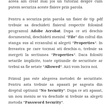
aceea am creat mai jos un tutorial despre cum
putem securiza aceste fisiere prin parola.
Pentru a securiza prin parola un fisier de tip .pdf
trebuie sa deschideti fisierul respectiv folosind
programul
Adobe Acrobat
. Dupa ce ati deschis
documentul, deschideti meniul “
File
” din coltul din
stanga sus al ecranului si alegeti “
Properties
“. In
fereastra pe care tocmai ati deschis-o, trebuie sa
mergeti la sectiunea “
Properties
“. Daca folositi
setarile implicite, toate optiunile de securitate ar
trebui sa fie setate “
Allowed
“. Aici vom lucra noi.
Primul pas este alegerea metodei de securitate.
Pentru asta trebuie sa apasati pe sageata din
dreptul optiunii “
No Security
“. Dupa ce ati apasat,
un nou meniu se va deschide si trebuie sa alegeti
metoda “
Password Security
“.