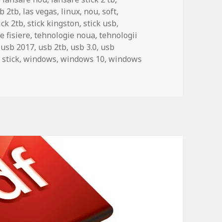
b 2tb
,
las vegas
,
linux
,
nou
,
soft
,
ick 2tb
,
stick kingston
,
stick usb
,
e fisiere
,
tehnologie noua
,
tehnologii
,
usb 2017
,
usb 2tb
,
usb 3.0
,
usb
 stick
,
windows
,
windows 10
,
windows
on a prezentat noul stick USB de 2 TB