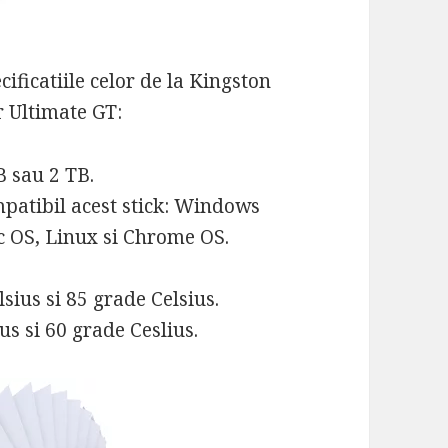
ificatiile celor de la Kingston
r Ultimate GT:
B sau 2 TB.
mpatibil acest stick: Windows
 OS, Linux si Chrome OS.
sius si 85 grade Celsius.
s si 60 grade Ceslius.