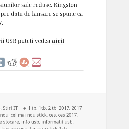
siunilor sale reduse. Kingston
espre data de lansare se spune ca
7.
ii USB puteti vedea
aici
!
Tags
e
,
Stiri IT
1 tb
,
1tb
,
2 tb
,
2017
,
2017
 nou
,
cel mai nou stick
,
ces
,
ces 2017
,
re stocare
,
info usb
,
informatii usb
,
,
lansare nou
,
lansare stick 2 tb
,