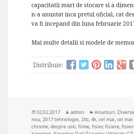
capacitatii mari de stocare si a dimen
n-a anuntat inca pretul oficial, cat d
va fi incepand din luna februarie 201
Mai multe detalii si modele de memor
Distribuie:
Posted
Author
Categories
02.02.2017
admin
Anunturi
,
Divers
on
nou
,
2017 tehnologie
,
2tb
,
4k
,
cel mai
,
cel mai
chrome
,
despre usb
,
filme
,
fisier
,
fisiere
,
fisie
kingston
,
Kingston DataTraveler Ultimate GT