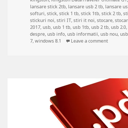
lansare stick 2tb
,
lansare usb 2 tb
,
lansare us
softuri
,
stick
,
stick 1 tb
,
stick 1tb
,
stick 2 tb
,
st
stickuri noi
,
stiri IT
,
stiri it noi
,
stocare
,
stocar
2017
,
usb
,
usb 1 tb
,
usb 1tb
,
usb 2 tb
,
usb 2.0
despre
,
usb info
,
usb informatii
,
usb nou
,
usb
on Kingst
7
,
windows 8.1
Leave a comment