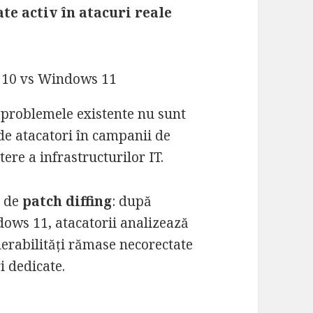
te activ în atacuri reale
 problemele existente nu sunt
 de atacatori în campanii de
e a infrastructurilor IT.
l de
patch diffing
: după
dows 11, atacatorii analizează
lnerabilități rămase necorectate
i dedicate.