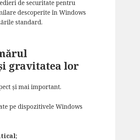
edieri de securitate pentru
imilare descoperite în Windows
zările standard.
mărul
și gravitatea lor
ect și mai important.
icate pe dispozitivele Windows
itical
;