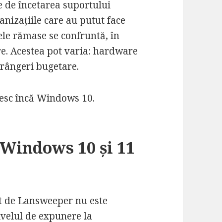
e de încetarea suportului
anizațiile care au putut face
ele rămase se confruntă, în
re. Acestea pot varia: hardware
trângeri bugetare.
 Windows 10 și 11
t de Lansweeper nu este
ivelul de expunere la