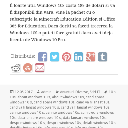
fi foarte util. Windows 10S costa 189 de dolari si va
fi disponibil din vara. Vine la pachet cu o
subscriptie la Minecraft Education Edition si Office
365 for Education. Daca doriti sa faceti trecerea la
Windows 10S o puteti face gratuit daca aveti deja
licenta de Windows 10 Pro.
Distribuie:
Posted
Author
Categories
Tags
12.05.2017
admin
Anunturi
,
Diverse
,
Stiri IT
10 s
,
on
10s
,
about windows 10 s
,
about windows 10s
,
cand apare
windows 10 s
,
cand apare windows 10s
,
cand va fi lansat 10s
,
cand va fi lansat windows 10 s
,
cand va fi lansat windows 10s
,
cerinte windows 10 s
,
cerinte windows 10s
,
cum trec la windows
10s
,
data lansare windows 10 s
,
data lansare windows 10s
,
despre windows 10 s
,
despre windows 10s
,
detalii windows 10 s
,
detalii windows 10s
,
info windows 10 s
,
info windows 10s
,