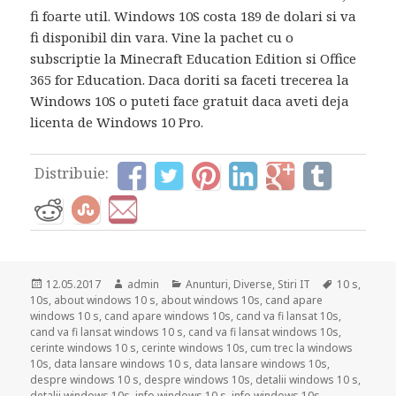
fi foarte util. Windows 10S costa 189 de dolari si va
fi disponibil din vara. Vine la pachet cu o
subscriptie la Minecraft Education Edition si Office
365 for Education. Daca doriti sa faceti trecerea la
Windows 10S o puteti face gratuit daca aveti deja
licenta de Windows 10 Pro.
Distribuie:
Posted
Author
Categories
Tags
12.05.2017
admin
Anunturi
,
Diverse
,
Stiri IT
10 s
,
on
10s
,
about windows 10 s
,
about windows 10s
,
cand apare
windows 10 s
,
cand apare windows 10s
,
cand va fi lansat 10s
,
cand va fi lansat windows 10 s
,
cand va fi lansat windows 10s
,
cerinte windows 10 s
,
cerinte windows 10s
,
cum trec la windows
10s
,
data lansare windows 10 s
,
data lansare windows 10s
,
despre windows 10 s
,
despre windows 10s
,
detalii windows 10 s
,
detalii windows 10s
,
info windows 10 s
,
info windows 10s
,