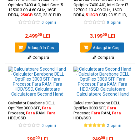
Optiplex 7400 AIO, Intel Core i5-
Optiplex 7400 AIO, Intel Core i7-
12500 3.00-4.60 GHz, 16GB
12700 2.10-4.90 GHz, 16GB
DDR4,
256GB
SSD, 23.8" FHD,
DDR4,
512GB
SSD, 23.8" FHD,
WiFi, Bluetooth
WiFi, Bluetooth
0 opinii
0 opinii
00
00
2.499
LEI
3.199
LEI
Adaugă în Coş
Adaugă în Coş
Compară
Compară
Calculator Barebone DELL
Calculator Barebone DELL
OptiPlex 3000 SFF,
Fara
OptiPlex 3080 SFF,
Fara
Procesor,
Fara
RAM,
Fara
Procesor,
Fara
RAM,
Fara
HDD/SSD
HDD/SSD
0 opinii
2 opinii
00
00
299
LEI
249
LEI