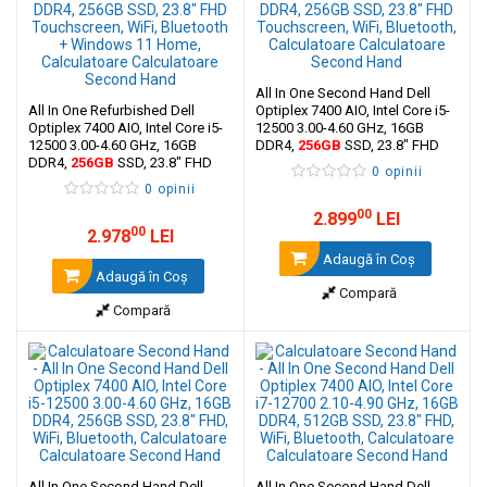
All In One Second Hand Dell
All In One Refurbished Dell
Optiplex 7400 AIO, Intel Core i5-
Optiplex 7400 AIO, Intel Core i5-
12500 3.00-4.60 GHz, 16GB
12500 3.00-4.60 GHz, 16GB
DDR4,
256GB
SSD, 23.8" FHD
DDR4,
256GB
SSD, 23.8" FHD
Touchscreen, WiFi, Bluetooth
0 opinii
Touchscreen, WiFi, Bluetooth +
0 opinii
Windows 11 Home
00
2.899
LEI
00
2.978
LEI
Adaugă în Coş
Adaugă în Coş
Compară
Compară
All In One Second Hand Dell
All In One Second Hand Dell