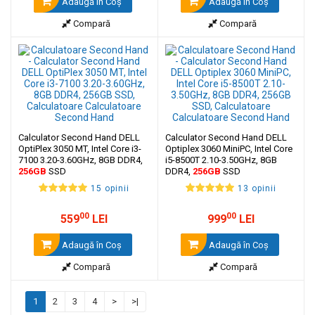
Adaugă în Coş
Adaugă în Coş
Compară
Compară
Calculator Second Hand DELL
Calculator Second Hand DELL
OptiPlex 3050 MT, Intel Core i3-
Optiplex 3060 MiniPC, Intel Core
7100 3.20-3.60GHz, 8GB DDR4,
i5-8500T 2.10-3.50GHz, 8GB
256GB
SSD
DDR4,
256GB
SSD
15 opinii
13 opinii
00
00
559
LEI
999
LEI
Adaugă în Coş
Adaugă în Coş
Compară
Compară
1
2
3
4
>
>|