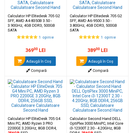
Calculator HP Elitedesk 705 G2
Calculator HP Elitedesk 705 G2
SFF, AMD A4-8350B 3.50 -
SFF, AMD A6-9500 3.50 -
3.90GHz, 4GB DDR3, 500GB
3.80GHz, 4GB DDR3, 500GB
SATA
SATA
1 opinie
1 opinie
00
00
369
LEI
389
LEI
Adaugă în Coş
Adaugă în Coş
Compară
Compară
Calculator HP EliteDesk 705 G4
Calculator Second Hand DELL
Mini PC, AMD Ryzen 3 PRO
OptiPlex 3000 MiniPC, Intel Core
2200GE 3.20GHz, 8GB DDR4,
i3-12300T 2.30 - 4.20GHz, 8GB
256GB
SSD
DDR4,
256GB
SSD