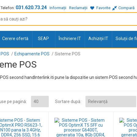
031.620.73.24
Telefon:
Informații
Reclamații
Favorite
Compară
Cerere ofertă
SEAP
Închiriere IT
Achiziții IT
Soluții de 
POS
Echipamente POS
Sisteme POS
teme POS
POS second handInterlink iti pune la dispozitie un sistem POS second ha
use pe pagină:
Sortare după: