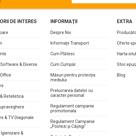
!
RII DE INTERES
INFORMAŢII
EXTRA
oare
Despre Noi
Producăto
i
Informații Transport
Oferte sp
nte
Cum Plătesc
Harta situ
 Software & Diverse
Cum Cumpăr
Stoc epui
 Office
Măsuri pentru protecția
Blog
mediului
re
Prelucrarea datelor cu
caracter personal
& Retelistica
Regulament campanie
upraveghere
promotionala
re & TV Diagonale
Regulament Campanie
„Postezi și Câștigi"
Igienizare &