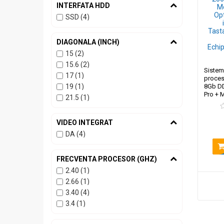
INTERFATA HDD
SSD (4)
DIAGONALA (INCH)
15 (2)
15.6 (2)
Sistem
17 (1)
proces
19 (1)
8Gb DD
Pro + 
21.5 (1)
OptimX
CADOU 
OptimX
VIDEO INTEGRAT
DA (4)
FRECVENTA PROCESOR (GHZ)
2.40 (1)
2.66 (1)
3.40 (4)
3.4 (1)