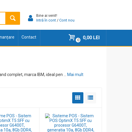
Bine ai venit!
Intră în cont
/
Cont nou
finanțare
Contact
0,00 LEI
0
nd complet, marca IBM, ideal pen ...
Mai mult