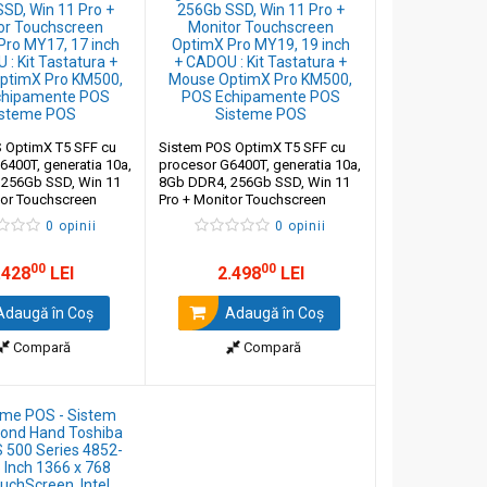
 OptimX T5 SFF cu
Sistem POS OptimX T5 SFF cu
6400T, generatia 10a,
procesor G6400T, generatia 10a,
256Gb SSD, Win 11
8Gb DDR4, 256Gb SSD, Win 11
tor Touchscreen
Pro + Monitor Touchscreen
 MY17, 17 inch +
OptimX Pro MY19, 19 inch +
0 opinii
0 opinii
t Tastatura + Mouse
CADOU : Kit Tastatura + Mouse
o KM500
OptimX Pro KM500
00
00
.428
LEI
2.498
LEI
daugă în Coş
Adaugă în Coş
Compară
Compară