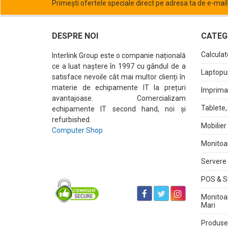
Primești ofertele speciale direct pe adresa ta de e-mail
DESPRE NOI
CATEGO
Calculat
Interlink Group este o companie națională
ce a luat naștere în 1997 cu gândul de a
Laptopur
satisface nevoile cât mai multor clienți în
materie de echipamente IT la prețuri
Imprima
avantajoase. Comercializam
Tablete,
echipamente IT second hand, noi și
refurbished.
Mobilier
Computer Shop
Monitoa
Servere 
POS & S
Monitoa
Mari
Produse 