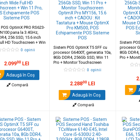
 POS OptimX PRO RS623-
l N100 pana la 3.4GHz,
R4, 256 SSD, 15.6 inch
ull HD Touchscreen + Win
Sistem POS
Sistem POS OptimX T5 SFF cu
procesor G
0 opinii
procesor G6400T, generatia 10a,
8Gb DDR4, 
8Gb DDR4, 256Gb SSD, Win 11
Pro + Moni
00
Pro + Monitor Touchscreen
OptimX Pro
2.099
LEI
OptimX Pro MY156, 15.6 inch +
CADOU : Ki
0 opinii
CADOU : Kit Tastatura + Mouse
OptimX Pr
Adaugă în Coş
OptimX Pro KM500
2
00
2.288
LEI
Compară
A
Adaugă în Coş
Compară