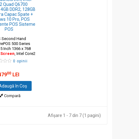
S Second Hand
rePOS 500 Series
5 Inch 1366 x 768
hScreen
, Intel Core2
0 2.66GHz, 4GB
0 opinii
GB
SSD,
Fara
Capac
ndows 10 Pro
00
479
LEI
daugă în Coş
Compară
Afişare 1 - 7 din 7 (1 pagini)