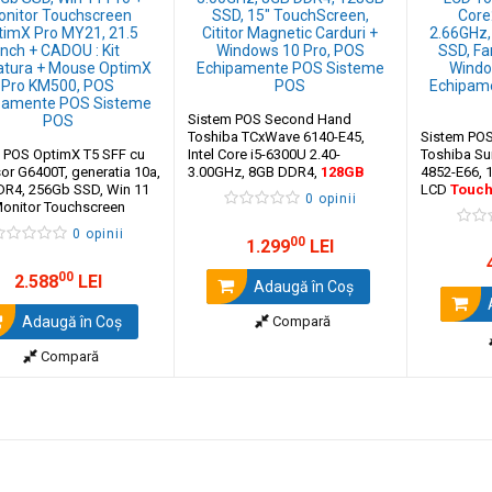
Sistem POS Second Hand
Toshiba TCxWave 6140-E45,
Sistem PO
 POS OptimX T5 SFF cu
Intel Core i5-6300U 2.40-
Toshiba Su
or G6400T, generatia 10a,
3.00GHz, 8GB DDR4,
128GB
4852-E66, 1
R4, 256Gb SSD, Win 11
SSD, 15"
TouchScreen
, Cititor
LCD
Touc
0 opinii
Monitor Touchscreen
Magnetic Carduri + Windows 10
Quad Q670
 Pro MY21, 21.5 inch +
Pro
DDR2,
128
0 opinii
: Kit Tastatura + Mouse
00
Spate + Wi
1.299
LEI
 Pro KM500
00
2.588
LEI
Adaugă în Coş
A
Adaugă în Coş
Compară
Compară