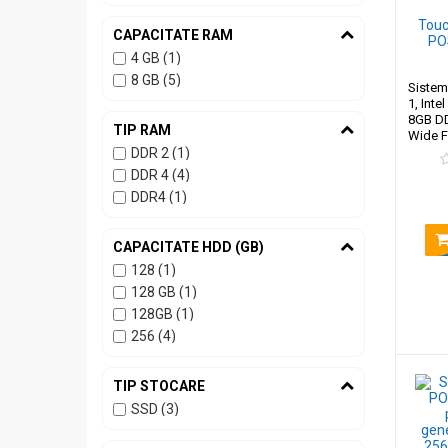
CAPACITATE RAM
4 GB (1)
8 GB (5)
Sistem
1, Inte
8GB DD
TIP RAM
Wide F
11 Pro
DDR 2 (1)
DDR 4 (4)
DDR4 (1)
CAPACITATE HDD (GB)
128 (1)
128 GB (1)
128GB (1)
256 (4)
TIP STOCARE
SSD (3)