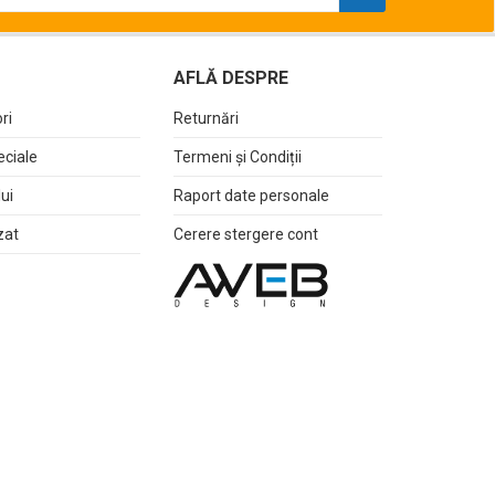
AFLĂ DESPRE
ri
Returnări
eciale
Termeni și Condiții
lui
Raport date personale
zat
Cerere stergere cont