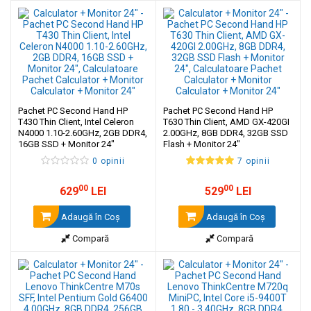
Pachet PC Second Hand HP
Pachet PC Second Hand HP
T430 Thin Client, Intel Celeron
T630 Thin Client, AMD GX-420GI
N4000 1.10-2.60GHz, 2GB DDR4,
2.00GHz, 8GB DDR4, 32GB SSD
16GB SSD + Monitor 24"
Flash + Monitor 24"
0 opinii
7 opinii
00
00
629
LEI
529
LEI
Adaugă în Coş
Adaugă în Coş
Compară
Compară