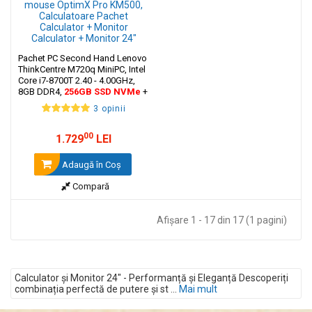
Pachet PC Second Hand Lenovo
ThinkCentre M720q MiniPC, Intel
Core i7-8700T 2.40 - 4.00GHz,
8GB DDR4,
256GB
SSD NVMe
+
Monitor 24" + cadou tastatura si
3 opinii
mouse OptimX Pro KM500
00
1.729
LEI
Adaugă în Coş
Compară
Afişare 1 - 17 din 17 (1 pagini)
Calculator și Monitor 24" - Performanță și Eleganță Descoperiți
combinația perfectă de putere și st ...
Mai mult