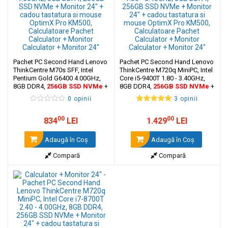
Pachet PC Second Hand Lenovo
Pachet PC Second Hand Lenovo
ThinkCentre M70s SFF, Intel
ThinkCentre M720q MiniPC, Intel
Pentium Gold G6400 4.00GHz,
Core i5-9400T 1.80 - 3.40GHz,
8GB DDR4,
256GB
SSD NVMe
+
8GB DDR4,
256GB
SSD NVMe
+
Monitor 24" + cadou tastatura si
Monitor 24" + cadou tastatura si
0 opinii
3 opinii
mouse OptimX Pro KM500
mouse OptimX Pro KM500
00
00
834
LEI
1.429
LEI
Adaugă în Coş
Adaugă în Coş
Compară
Compară