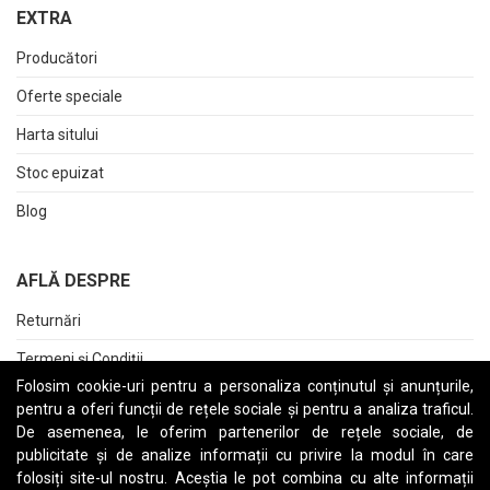
EXTRA
Producători
Oferte speciale
Harta sitului
Stoc epuizat
Blog
AFLĂ DESPRE
Returnări
Termeni și Condiții
Folosim cookie-uri pentru a personaliza conținutul și anunțurile,
Raport date personale
pentru a oferi funcții de rețele sociale și pentru a analiza traficul.
De asemenea, le oferim partenerilor de rețele sociale, de
Cerere stergere cont
publicitate și de analize informații cu privire la modul în care
folosiți site-ul nostru. Aceștia le pot combina cu alte informații