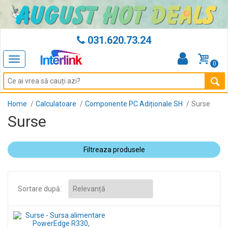
031.620.73.24
Toggle
0
navigation
Home
Calculatoare
Componente PC Adiționale SH
Surse
Surse
Filtreaza produsele
Sortare după: