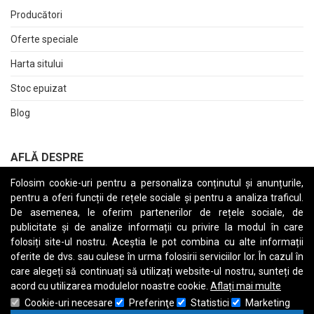
Producători
Oferte speciale
Harta sitului
Stoc epuizat
Blog
AFLĂ DESPRE
Folosim cookie-uri pentru a personaliza conținutul și anunțurile,
Returnări
pentru a oferi funcții de rețele sociale și pentru a analiza traficul.
Termeni și Condiții
De asemenea, le oferim partenerilor de rețele sociale, de
publicitate și de analize informații cu privire la modul în care
Raport date personale
folosiți site-ul nostru. Aceștia le pot combina cu alte informații
oferite de dvs. sau culese în urma folosirii serviciilor lor. În cazul în
Cerere stergere cont
care alegeți să continuați să utilizați website-ul nostru, sunteți de
acord cu utilizarea modulelor noastre cookie.
Aflați mai multe
Cookie-uri necesare
Preferinţe
Statistici
Marketing