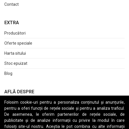
Contact
EXTRA
Producători
Oferte speciale
Harta sitului
Stoc epuizat
Blog
AFLĂ DESPRE
Folosim cookie-uri pentru a personaliza conținutul și anunțurile,
Returnări
pentru a oferi funcții de rețele sociale și pentru a analiza traficul.
Termeni și Condiții
De asemenea, le oferim partenerilor de rețele sociale, de
publicitate și de analize informații cu privire la modul în care
Raport date personale
folosiți site-ul nostru. Aceștia le pot combina cu alte informații