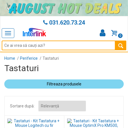
031.620.73.24
Toggle
0
navigation
Home
Periferice
Tastaturi
Tastaturi
Filtreaza produsele
Sortare după: