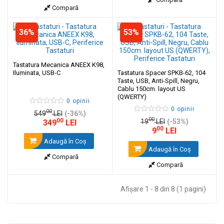
Compară
36%
53%
Tastatura Mecanica ANEEX K98,
Iluminata, USB-C
Tastatura Spacer SPKB-62, 104
Taste, USB, Anti-Spill, Negru,
Cablu 150cm. layout US
(QWERTY)
0 opinii
0 opinii
00
549
LEI
(-36%)
00
00
19
LEI
(-53%)
349
LEI
00
9
LEI
Adaugă în Coş
Adaugă în Coş
Compară
Compară
Afişare 1 - 8 din 8 (1 pagini)