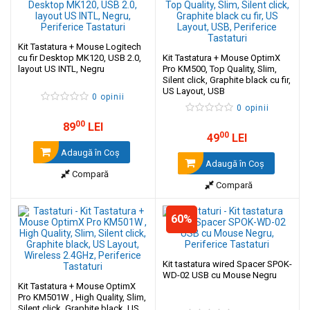
Kit Tastatura + Mouse Logitech
cu fir Desktop MK120, USB 2.0,
Kit Tastatura + Mouse OptimX
layout US INTL, Negru
Pro KM500, Top Quality, Slim,
Silent click, Graphite black cu fir,
US Layout, USB
0 opinii
0 opinii
00
89
LEI
00
49
LEI
Adaugă în Coş
Adaugă în Coş
Compară
Compară
60%
Kit tastatura wired Spacer SPOK-
WD-02 USB cu Mouse Negru
Kit Tastatura + Mouse OptimX
Pro KM501W , High Quality, Slim,
Silent click, Graphite black, US