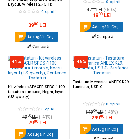
0 opinii
Layout, Wireless 2.4GHz
99
47
LEI
(-60%)
0 opinii
00
19
LEI
00
89
LEI
Adaugă în Coş
Compară
Adaugă în Coş
Compară
41%
46%
Tastatura Mecanica ANEEX K29,
Kit wireless SPACER SPDS-1100,
Iluminata, USB-C
tastatura + mouse, Negru, layout
(US-qwerty)
0 opinii
0 opinii
00
549
LEI
(-46%)
00
00
49
LEI
(-41%)
299
LEI
00
29
LEI
Adaugă în Coş
Adaugă în Coş
Compară