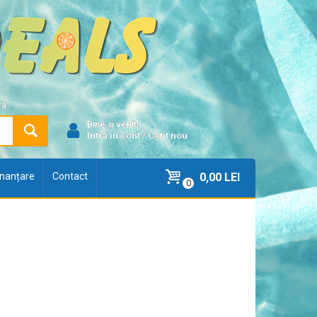
ră
Bine ai venit!
Intră în cont
/
Cont nou
finanțare
Contact
0,00 LEI
0