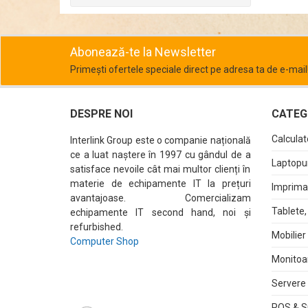
Abonează-te la Newsletter
Primești ofertele speciale direct pe adresa ta de e-mail
DESPRE NOI
CATEGO
Calculat
Interlink Group este o companie națională
ce a luat naștere în 1997 cu gândul de a
Laptopur
satisface nevoile cât mai multor clienți în
materie de echipamente IT la prețuri
Imprima
avantajoase. Comercializam
Tablete,
echipamente IT second hand, noi și
refurbished.
Mobilier
Computer Shop
Monitoa
Servere 
POS & S