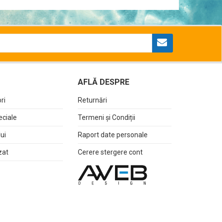
AFLĂ DESPRE
ri
Returnări
eciale
Termeni și Condiții
lui
Raport date personale
zat
Cerere stergere cont