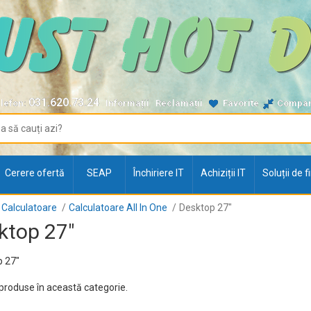
031.620.73.24
lefon:
Informații
Reclamații
Favorite
Compa
Cerere ofertă
SEAP
Închiriere IT
Achiziții IT
Soluții de 
Calculatoare
Calculatoare All In One
Desktop 27"
ktop 27"
 27"
produse în această categorie.