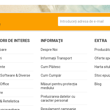
!
RII DE INTERES
INFORMAŢII
EXTRA
oare
Despre Noi
Producăto
i
Informații Transport
Oferte sp
nte
Cum Plătesc
Harta situ
 Software & Diverse
Cum Cumpăr
Stoc epui
 Office
Măsuri pentru protecția
Blog
mediului
re
Prelucrarea datelor cu
caracter personal
& Retelistica
Regulament campanie
upraveghere