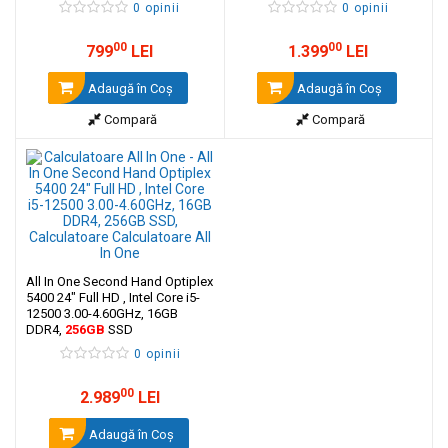
0 opinii
0 opinii
00
00
799
LEI
1.399
LEI
Adaugă în Coş
Adaugă în Coş
Compară
Compară
All In One Second Hand Optiplex
5400 24" Full HD , Intel Core i5-
12500 3.00-4.60GHz, 16GB
DDR4,
256GB
SSD
0 opinii
00
2.989
LEI
Adaugă în Coş