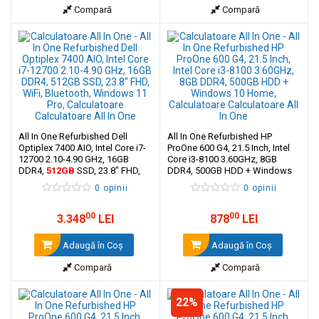
Compară
Compară
All In One Refurbished Dell
All In One Refurbished HP
Optiplex 7400 AIO, Intel Core i7-
ProOne 600 G4, 21.5 Inch, Intel
12700 2.10-4.90 GHz, 16GB
Core i3-8100 3.60GHz, 8GB
DDR4,
512GB
SSD, 23.8" FHD,
DDR4, 500GB HDD + Windows
WiFi, Bluetooth, Windows 11 Pro
10 Home
0 opinii
0 opinii
00
00
3.348
LEI
878
LEI
Adaugă în Coş
Adaugă în Coş
Compară
Compară
22%