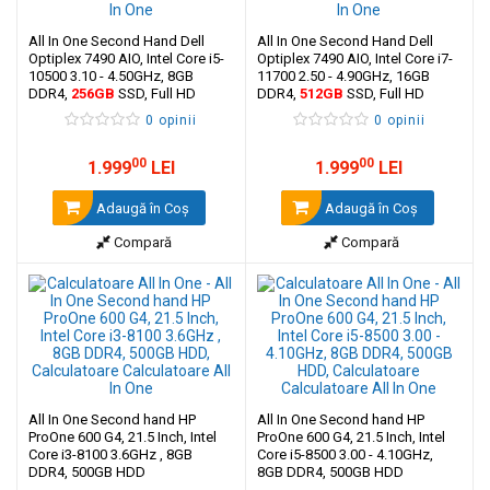
All In One Second Hand Dell
All In One Second Hand Dell
Optiplex 7490 AIO, Intel Core i5-
Optiplex 7490 AIO, Intel Core i7-
10500 3.10 - 4.50GHz, 8GB
11700 2.50 - 4.90GHz, 16GB
DDR4,
256GB
SSD, Full HD
DDR4,
512GB
SSD, Full HD
23.8", GeForce GTX 1650
23.8", Stand Universal
0 opinii
0 opinii
00
00
1.999
LEI
1.999
LEI
Adaugă în Coş
Adaugă în Coş
Compară
Compară
All In One Second hand HP
All In One Second hand HP
ProOne 600 G4, 21.5 Inch, Intel
ProOne 600 G4, 21.5 Inch, Intel
Core i3-8100 3.6GHz , 8GB
Core i5-8500 3.00 - 4.10GHz,
DDR4, 500GB HDD
8GB DDR4, 500GB HDD