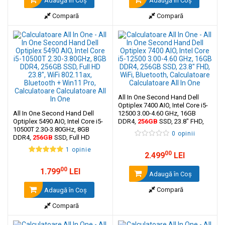
Adaugă în Coş
Adaugă în Coş
Compară
Compară
All In One Second Hand Dell
Optiplex 7400 AIO, Intel Core i5-
All In One Second Hand Dell
12500 3.00-4.60 GHz, 16GB
Optiplex 5490 AIO, Intel Core i5-
DDR4,
256GB
SSD, 23.8" FHD,
10500T 2.30-3.80GHz, 8GB
WiFi, Bluetooth
0 opinii
DDR4,
256GB
SSD, Full HD
23.8", WiFi ‎802.11ax, Bluetooth +
1 opinie
Win11 Pro
00
2.499
LEI
00
1.799
LEI
Adaugă în Coş
Compară
Adaugă în Coş
Compară