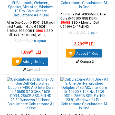
All in One Dell 7080 MiniPC Intel
Core i5-10500, 8GB DDR4,
All in One OptimX RX01 23.8 inch
256GB
SSD + Monitor Dell
Intel Pentium Gold G6400T
U2419H 24" Full HD
3.4Ghz, 8GB DDR4,
256GB
SSD,
0 opinii
Full HD (1920x1080), Wi-Fi,
Bluetooth, Webcam, Speaker,
0 opinii
Microfon, Windows 10 Pro
00
2.299
LEI
00
1.899
LEI
Adaugă în Coş
Compară
Adaugă în Coş
Compară