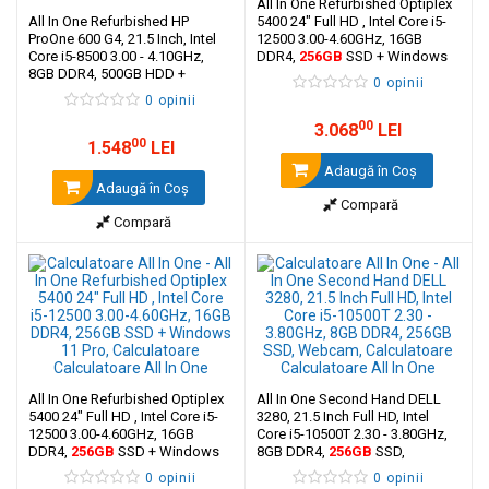
All In One Refurbished Optiplex
All In One Refurbished HP
5400 24" Full HD , Intel Core i5-
ProOne 600 G4, 21.5 Inch, Intel
12500 3.00-4.60GHz, 16GB
Core i5-8500 3.00 - 4.10GHz,
DDR4,
256GB
SSD + Windows
8GB DDR4, 500GB HDD +
11 Home
0 opinii
Windows 10 Pro
0 opinii
00
3.068
LEI
00
1.548
LEI
Adaugă în Coş
Adaugă în Coş
Compară
Compară
All In One Refurbished Optiplex
All In One Second Hand DELL
5400 24" Full HD , Intel Core i5-
3280, 21.5 Inch Full HD, Intel
12500 3.00-4.60GHz, 16GB
Core i5-10500T 2.30 - 3.80GHz,
DDR4,
256GB
SSD + Windows
8GB DDR4,
256GB
SSD,
11 Pro
Webcam
0 opinii
0 opinii