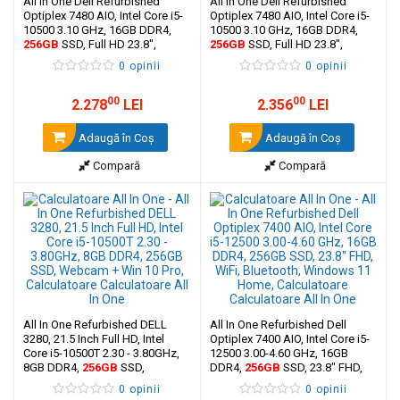
All In One Dell Refurbished
All In One Dell Refurbished
Optiplex 7480 AIO, Intel Core i5-
Optiplex 7480 AIO, Intel Core i5-
10500 3.10 GHz, 16GB DDR4,
10500 3.10 GHz, 16GB DDR4,
256GB
SSD, Full HD 23.8",
256GB
SSD, Full HD 23.8",
Windows 11 Home
Windows 11 Pro
0 opinii
0 opinii
00
00
2.278
LEI
2.356
LEI
Adaugă în Coş
Adaugă în Coş
Compară
Compară
All In One Refurbished DELL
All In One Refurbished Dell
3280, 21.5 Inch Full HD, Intel
Optiplex 7400 AIO, Intel Core i5-
Core i5-10500T 2.30 - 3.80GHz,
12500 3.00-4.60 GHz, 16GB
8GB DDR4,
256GB
SSD,
DDR4,
256GB
SSD, 23.8" FHD,
Webcam + Win 10 Pro
WiFi, Bluetooth, Windows 11
0 opinii
0 opinii
Home