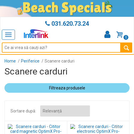
031.620.73.24
Toggle
0
navigation
Home
Periferice
Scanere carduri
Scanere carduri
Filtreaza produsele
Sortare după: