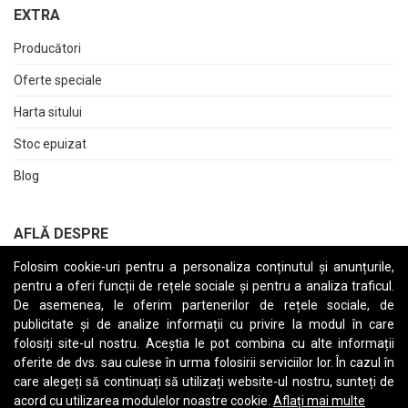
EXTRA
Producători
Oferte speciale
Harta sitului
Stoc epuizat
Blog
AFLĂ DESPRE
Folosim cookie-uri pentru a personaliza conținutul și anunțurile,
Returnări
pentru a oferi funcții de rețele sociale și pentru a analiza traficul.
Termeni și Condiții
De asemenea, le oferim partenerilor de rețele sociale, de
publicitate și de analize informații cu privire la modul în care
Raport date personale
folosiți site-ul nostru. Aceștia le pot combina cu alte informații
oferite de dvs. sau culese în urma folosirii serviciilor lor. În cazul în
Cerere stergere cont
care alegeți să continuați să utilizați website-ul nostru, sunteți de
acord cu utilizarea modulelor noastre cookie.
Aflați mai multe