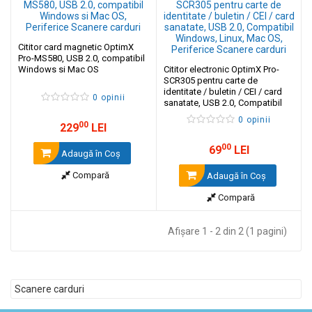
Cititor card magnetic OptimX
Pro-MS580, USB 2.0, compatibil
Windows si Mac OS
Cititor electronic OptimX Pro-
SCR305 pentru carte de
identitate / buletin / CEI / card
0 opinii
sanatate, USB 2.0, Compatibil
Windows, Linux, Mac OS
0 opinii
00
229
LEI
00
69
LEI
Adaugă în Coş
Compară
Adaugă în Coş
Compară
Afişare 1 - 2 din 2 (1 pagini)
Scanere carduri