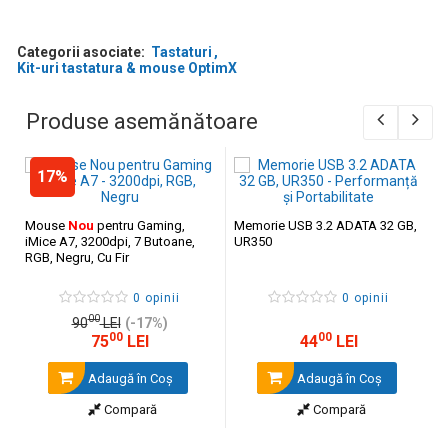
Categorii asociate:
Tastaturi
Kit-uri tastatura & mouse OptimX
Produse asemănătoare
17%
Mouse
Nou
pentru Gaming,
Memorie USB 3.2 ADATA 32 GB,
OptimX Pro KM500 este un kit simplu, orientat spre
iMice A7, 3200dpi, 7 Butoane,
UR350
RGB, Negru, Cu Fir
funcționalitate, potrivit pentru utilizatori care vor un set de bază
fiabil pentru activități obișnuite pe calculator, fără elemente inutile
0 opinii
0 opinii
sau complexitate suplimentară.
00
90
LEI
(-17%)
00
00
75
LEI
44
LEI
Adaugă în Coş
Adaugă în Coş
Compară
Compară