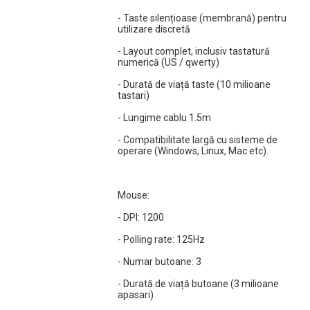
- Taste silențioase (membrană) pentru
utilizare discretă
- Layout complet, inclusiv tastatură
numerică (US / qwerty)
- Durată de viață taste (10 milioane
tastari)
- Lungime cablu 1.5m
CARACTERISTICI PRINCIPALE
- Compatibilitate largă cu sisteme de
operare (Windows, Linux, Mac etc).
Tastatura:
Mouse:
- Tastatură cu profil slim, design compact
- DPI: 1200
- Numar taste 104
- Polling rate: 125Hz
- Numar butoane: 3
- Taste silențioase (membrană) pentru utilizare discretă
- Durată de viață butoane (3 milioane
- Layout complet, inclusiv tastatură numerică (US / qwerty)
apasari)