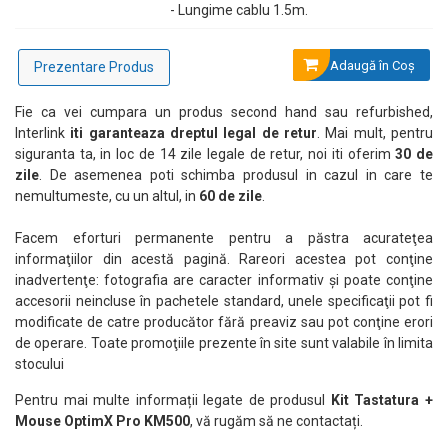
- Durată de viață taste (10 milioane tastari)
- Lungime cablu 1.5m.
- Lungime cablu 1.5m
Adaugă în Coş
Prezentare Produs
- Compatibilitate largă cu sisteme de operare (Windows, Linux, Mac etc).
Fie ca vei cumpara un produs second hand sau refurbished,
Interlink
iti garanteaza dreptul legal de retur
. Mai mult, pentru
siguranta ta, in loc de 14 zile legale de retur, noi iti oferim
30 de
Mouse:
zile
. De asemenea poti schimba produsul in cazul in care te
- DPI: 1200
nemultumeste, cu un altul, in
60 de zile
.
- Polling rate: 125Hz
Facem eforturi permanente pentru a păstra acurateţea
informaţiilor din acestă pagină. Rareori acestea pot conţine
- Numar butoane: 3
inadvertenţe: fotografia are caracter informativ şi poate conţine
accesorii neincluse în pachetele standard, unele specificaţii pot fi
- Durată de viață butoane (3 milioane apasari)
modificate de catre producător fără preaviz sau pot conţine erori
- Lungime cablu 1.5m.
de operare. Toate promoţiile prezente în site sunt valabile în limita
stocului
Pentru mai multe informații legate de produsul
Kit Tastatura +
Mouse OptimX Pro KM500
, vă rugăm să ne contactați.