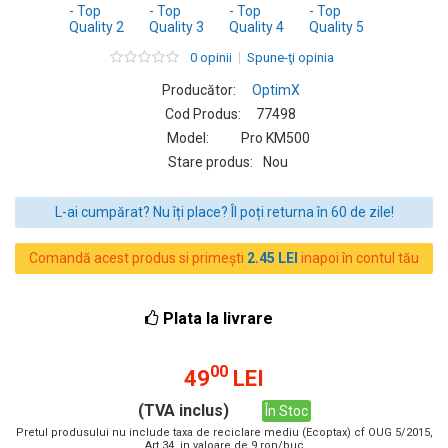
0 opinii
Spune-ţi opinia
Producător:
OptimX
Cod Produs:
77498
Model:
Pro KM500
Stare produs:
Nou
L-ai cumpărat? Nu îți place? Îl poți returna în 60 de zile!
Comandă acest produs si primești
2.45 LEI
inapoi în contul tău
Plata la livrare
00
49
LEI
(TVA inclus)
În Stoc
Pretul produsului nu include taxa de reciclare mediu (Ecoptax) cf OUG 5/2015,
Art 34, in valoare de 9 ron/buc