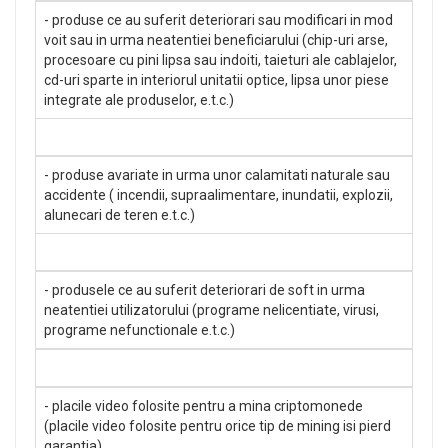
- produse ce au suferit deteriorari sau modificari in mod
voit sau in urma neatentiei beneficiarului (chip-uri arse,
procesoare cu pini lipsa sau indoiti, taieturi ale cablajelor,
cd-uri sparte in interiorul unitatii optice, lipsa unor piese
integrate ale produselor, e.t.c.)
- produse avariate in urma unor calamitati naturale sau
accidente ( incendii, supraalimentare, inundatii, explozii,
alunecari de teren e.t.c.)
- produsele ce au suferit deteriorari de soft in urma
neatentiei utilizatorului (programe nelicentiate, virusi,
programe nefunctionale e.t.c.)
- placile video folosite pentru a mina criptomonede
(placile video folosite pentru orice tip de mining isi pierd
garantia)