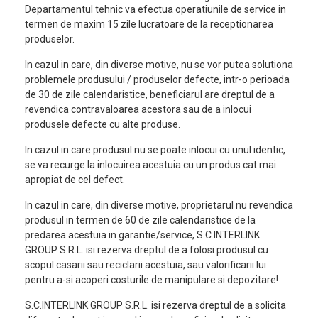
Departamentul tehnic va efectua operatiunile de service in
termen de maxim 15 zile lucratoare de la receptionarea
produselor.
In cazul in care, din diverse motive, nu se vor putea solutiona
problemele produsului / produselor defecte, intr-o perioada
de 30 de zile calendaristice, beneficiarul are dreptul de a
revendica contravaloarea acestora sau de a inlocui
produsele defecte cu alte produse.
In cazul in care produsul nu se poate inlocui cu unul identic,
se va recurge la inlocuirea acestuia cu un produs cat mai
apropiat de cel defect.
In cazul in care, din diverse motive, proprietarul nu revendica
produsul in termen de 60 de zile calendaristice de la
predarea acestuia in garantie/service, S.C.INTERLINK
GROUP S.R.L. isi rezerva dreptul de a folosi produsul cu
scopul casarii sau reciclarii acestuia, sau valorificarii lui
pentru a-si acoperi costurile de manipulare si depozitare!
S.C.INTERLINK GROUP S.R.L. isi rezerva dreptul de a solicita