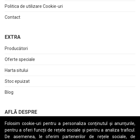
Politica de utilizare Cookie-uri
Contact
EXTRA
Producători
Oferte speciale
Harta sitului
Stoc epuizat
Blog
AFLĂ DESPRE
Folosim cookie-uri pentru a personaliza conținutul și anunțurile,
Returnări
pentru a oferi funcții de rețele sociale și pentru a analiza traficul.
Termeni și Condiții
De asemenea, le oferim partenerilor de rețele sociale, de