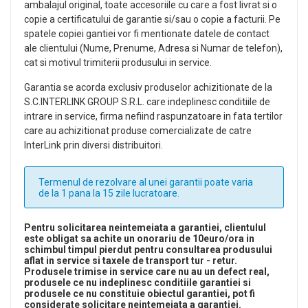
ambalajul original, toate accesoriile cu care a fost livrat si o
copie a certificatului de garantie si/sau o copie a facturii. Pe
spatele copiei gantiei vor fi mentionate datele de contact
ale clientului (Nume, Prenume, Adresa si Numar de telefon),
cat si motivul trimiterii produsului in service.
Garantia se acorda exclusiv produselor achizitionate de la
S.C.INTERLINK GROUP S.R.L. care indeplinesc conditiile de
intrare in service, firma nefiind raspunzatoare in fata tertilor
care au achizitionat produse comercializate de catre
InterLink prin diversi distribuitori.
Termenul de rezolvare al unei garantii poate varia
de la 1 pana la 15 zile lucratoare.
Pentru solicitarea neintemeiata a garantiei, clientulul
este obligat sa achite un onorariu de 10euro/ora in
schimbul timpul pierdut pentru consultarea produsului
aflat in service si taxele de transport tur - retur.
Produsele trimise in service care nu au un defect real,
produsele ce nu indeplinesc conditiile garantiei si
produsele ce nu constituie obiectul garantiei, pot fi
considerate solicitare neintemeiata a garantiei.