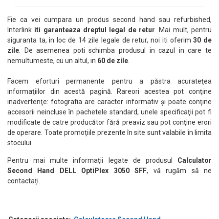
Fie ca vei cumpara un produs second hand sau refurbished,
Interlink
iti garanteaza dreptul legal de retur
. Mai mult, pentru
siguranta ta, in loc de 14 zile legale de retur, noi iti oferim
30 de
zile
. De asemenea poti schimba produsul in cazul in care te
nemultumeste, cu un altul, in
60 de zile
.
Facem eforturi permanente pentru a păstra acurateţea
informaţiilor din acestă pagină. Rareori acestea pot conţine
inadvertenţe: fotografia are caracter informativ şi poate conţine
accesorii neincluse în pachetele standard, unele specificaţii pot fi
modificate de catre producător fără preaviz sau pot conţine erori
de operare. Toate promoţiile prezente în site sunt valabile în limita
stocului
Pentru mai multe informații legate de produsul
Calculator
Second Hand DELL OptiPlex 3050 SFF
, vă rugăm să ne
contactați.