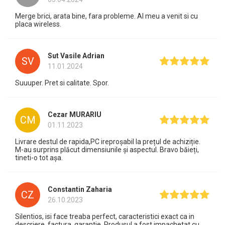
Merge brici, arata bine, fara probleme. Al meu a venit si cu
placa wireless.
Sut Vasile Adrian
SV
11.01.2024
Suuuper. Pret si calitate. Spor.
Cezar MURARIU
CM
01.11.2023
Livrare destul de rapida,PC ireproșabil la prețul de achiziție.
M-au surprins plăcut dimensiunile și aspectul. Bravo băieți,
tineti-o tot așa.
Constantin Zaharia
CZ
26.10.2023
Silentios, isi face treaba perfect, caracteristici exact ca in
descriere, factura, garantie. Produsul a fost impachetat cu