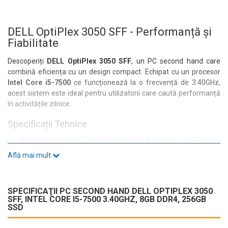
DELL OptiPlex 3050 SFF - Performanță și
Fiabilitate
Descoperiți
DELL OptiPlex 3050 SFF
, un PC second hand care
combină eficiența cu un design compact. Echipat cu un procesor
Intel Core i5-7500
ce funcționează la o frecvență de 3.40GHz,
acest sistem este ideal pentru utilizatorii care caută performanță
în activitățile zilnice.
Specificații Tehnice
Cu
8GB DDR4
RAM și un
SSD de 256GB
, DELL OptiPlex 3050
asigură timpi de răspuns rapizi și o experiență fluidă, fie că lucrați
Află mai mult
la documente, navigați pe internet sau vizionați conținut
multimedia.
Conectivitate și Porturi
SPECIFICAŢII PC SECOND HAND DELL OPTIPLEX 3050
SFF, INTEL CORE I5-7500 3.40GHZ, 8GB DDR4, 256GB
Acest model vine echipat cu o gamă variată de porturi, inclusiv:
SSD
4x USB 3.0