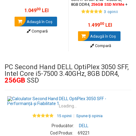
8GB DDR4,
256GB
SSD NVMe
+
00
cadou tastatura si mouse
1.049
LEI
3 opinii
OptimX Pro KM500
Adaugă în Coş
00
1.499
LEI
Compară
Adaugă în Coş
Compară
PC Second Hand DELL OptiPlex 3050 SFF,
Intel Core i5-7500 3.40GHz, 8GB DDR4,
256GB
SSD
Loading...
15 opinii
Spune-ţi opinia
Producător:
DELL
Cod Produs:
69221