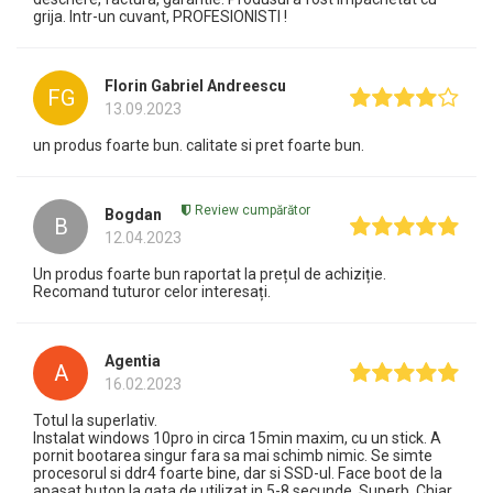
grija. Intr-un cuvant, PROFESIONISTI !
Florin Gabriel Andreescu
FG
13.09.2023
un produs foarte bun. calitate si pret foarte bun.
Review cumpărător
Bogdan
B
12.04.2023
Un produs foarte bun raportat la prețul de achiziție.
Recomand tuturor celor interesați.
Agentia
A
16.02.2023
Totul la superlativ.
Instalat windows 10pro in circa 15min maxim, cu un stick. A
pornit bootarea singur fara sa mai schimb nimic. Se simte
procesorul si ddr4 foarte bine, dar si SSD-ul. Face boot de la
apasat buton la gata de utilizat in 5-8 secunde. Superb. Chiar