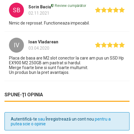
Review cumpărător
Sorin Baciu
SB
02.11.2021
Nimic de reprosat. Functioneaza impecabil.
Ioan Vladarean
IV
03.04.2020
Placa de basa are M2 slot conector la care am pus un SSD Hp
EX900 M2 250GB am pastrat si hardul.
Merge foarte bine si sunt foarte multumit.
Un produs bun la pret avantajos.
SPUNE-ŢI OPINIA
Autentifică-te
sau
Înregistrează un cont nou
pentru a
putea scie o opinie