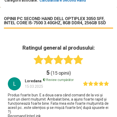
Categorii asociate:
Calculatoare Second Hand
OPINII PC SECOND HAND DELL OPTIPLEX 3050 SFF,
INTEL CORE I5-7500 3.40GHZ, 8GB DDR4, 256GB SSD
Ratingul general al produsului:
5
(15 opinii)
Review cumpărător
Loredana
L
15.03.2025
Produs foarte bun. E a doua oara când comand de la voi și
sunt un client mulțumit. Ambalat bine, a ajuns foarte rapid și
funcționează foarte bine. Fata mea este foarte mulțumită de
acest pc...este silențios și se mișcă foarte bn( după spusele ei
?).
Recomand InterLink