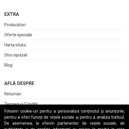
EXTRA
Producători
Oferte speciale
Harta sitului
Stoc epuizat
Blog
AFLĂ DESPRE
Returnări
Termeni și Condiții
Folosim cookie-uri pentru a personaliza conținutul și anunțurile,
Raport date personale
pentru a oferi funcții de rețele sociale și pentru a analiza traficul.
De asemenea, le oferim partenerilor de rețele sociale, de
Cerere stergere cont