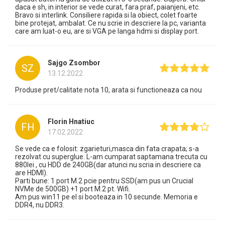
daca e sh, in interior se vede curat, fara praf, paianjeni, etc.
Bravo si interlink. Consiliere rapida si la obiect, colet foarte
bine protejat, ambalat. Ce nu scrie in descriere la pc, varianta
care am luat-o eu, are si VGA pe langa hdmi si display port.
Sajgo Zsombor
SZ
13.12.2022
Produse pret/calitate nota 10, arata si functioneaza ca nou
Florin Hnatiuc
FH
17.02.2022
Se vede ca e folosit: zgarieturi,masca din fata crapata; s-a
rezolvat cu superglue. L-am cumparat saptamana trecuta cu
880lei , cu HDD de 240GB(dar atunci nu scria in descriere ca
are HDMI).
Parti bune: 1 port M.2 pcie pentru SSD(am pus un Crucial
NVMe de 500GB) +1 port M.2 pt. Wifi.
Am pus win11 pe el si booteaza in 10 secunde. Memoria e
DDR4, nu DDR3.