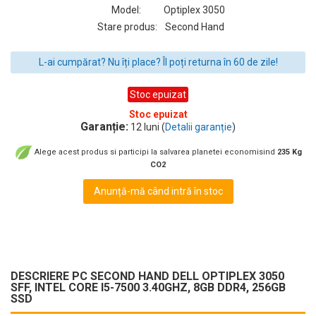
Model:
Optiplex 3050
Stare produs:
Second Hand
L-ai cumpărat? Nu îți place? Îl poți returna în 60 de zile!
Stoc epuizat
Stoc epuizat
Garanție:
12 luni (
Detalii garanție
)
Alege acest produs si participi la salvarea planetei economisind
235 Kg
CO2
Anunță-mă când intră în stoc
DESCRIERE PC SECOND HAND DELL OPTIPLEX 3050
SFF, INTEL CORE I5-7500 3.40GHZ, 8GB DDR4, 256GB
SSD