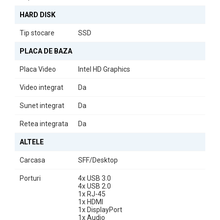
profesionist sau pur și simplu doriți un sistem de acasă, acest
HARD DISK
model vă va satisface nevoile.
Tip stocare
SSD
PLACA DE BAZA
Placa Video
Intel HD Graphics
Video integrat
Da
Sunet integrat
Da
Retea integrata
Da
ALTELE
Carcasa
SFF/Desktop
Porturi
4x USB 3.0
4x USB 2.0
1x RJ-45
1x HDMI
1x DisplayPort
1x Audio