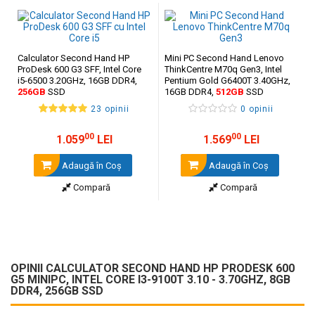
Calculator Second Hand HP
Mini PC Second Hand Lenovo
ProDesk 600 G3 SFF, Intel Core
ThinkCentre M70q Gen3, Intel
i5-6500 3.20GHz, 16GB DDR4,
Pentium Gold G6400T 3.40GHz,
256GB
SSD
16GB DDR4,
512GB
SSD
23 opinii
0 opinii
00
00
1.059
LEI
1.569
LEI
Adaugă în Coş
Adaugă în Coş
Compară
Compară
OPINII CALCULATOR SECOND HAND HP PRODESK 600
G5 MINIPC, INTEL CORE I3-9100T 3.10 - 3.70GHZ, 8GB
DDR4, 256GB SSD