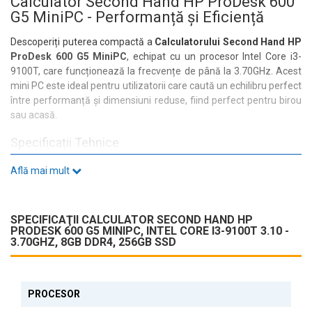
Calculator Second Hand HP ProDesk 600
G5 MiniPC - Performanță și Eficiență
Descoperiți puterea compactă a
Calculatorului Second Hand HP
ProDesk 600 G5 MiniPC
, echipat cu un procesor Intel Core i3-
9100T, care funcționează la frecvențe de până la 3.70GHz. Acest
mini PC este ideal pentru utilizatorii care caută un echilibru perfect
între performanță și dimensiuni reduse, fiind perfect pentru birou
sau acasă.
Specificații Tehnice
Cu
8GB DDR4 RAM
și un
SSD de 256GB
, acest sistem oferă o
Află mai mult
experiență fluidă, rapidă și eficientă. Fie că lucrați cu aplicații de
birou sau navigați pe internet, veți beneficia de timpi de răspuns
rapizi și de o performanță constantă.
SPECIFICAŢII CALCULATOR SECOND HAND HP
PRODESK 600 G5 MINIPC, INTEL CORE I3-9100T 3.10 -
Conectivitate și Porturi
3.70GHZ, 8GB DDR4, 256GB SSD
Calculatorul HP ProDesk 600 G5 vine echipat cu o gamă variată de
porturi, inclusiv:
4x USB 3.0
PROCESOR
2x USB 2.0