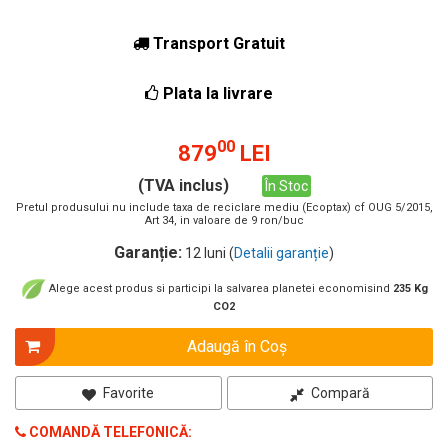
Transport Gratuit
Plata la livrare
00
879
LEI
(TVA inclus)
În Stoc
Pretul produsului nu include taxa de reciclare mediu (Ecoptax) cf OUG 5/2015,
Art 34, in valoare de 9 ron/buc
Garanție:
12 luni (
Detalii garanție
)
Alege acest produs si participi la salvarea planetei economisind
235 Kg
CO2
Adaugă în Coş
Favorite
Compară
COMANDĂ TELEFONICĂ: