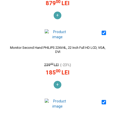
00
879
LEI
+
Monitor Second Hand PHILIPS 226V4L, 22 Inch Full HD LCD, VGA,
DVI
00
239
LEI
(-23%)
00
185
LEI
+