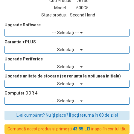
Cod Produs:
76130
Model:
600G5
Stare produs:
Second Hand
Upgrade Software
--- Selectaţi ---
Garantia +PLUS
--- Selectaţi ---
Upgrade Periferice
--- Selectaţi ---
Upgrade unitate de stocare (se renunta la optiunea initiala)
--- Selectaţi ---
Computer DDR 4
--- Selectaţi ---
L-ai cumpărat? Nu îți place? Îl poți returna în 60 de zile!
Comandă acest produs si primești
43.95 LEI
inapoi în contul tău