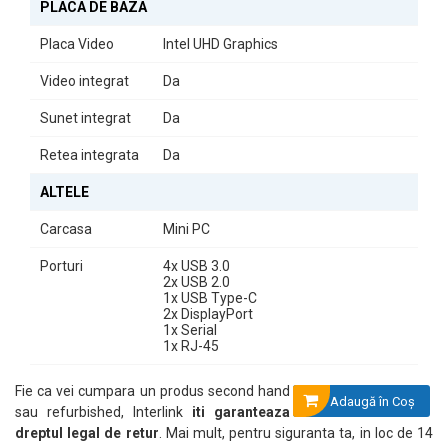
PLACA DE BAZA
Concluzie
Placa Video
Intel UHD Graphics
Calculatorul Second Hand HP ProDesk 600 G5 MiniPC este
Video integrat
Da
alegerea perfectă pentru cei care doresc un sistem fiabil, compact
și performant. Indiferent dacă sunteți un profesionist în căutarea
Sunet integrat
Da
unui partener de lucru sau un utilizator casnic, acest mini PC va
răspunde cu succes nevoilor dumneavoastră.
Retea integrata
Da
ALTELE
Carcasa
Mini PC
Porturi
4x USB 3.0
2x USB 2.0
1x USB Type-C
2x DisplayPort
1x Serial
1x RJ-45
Fie ca vei cumpara un produs second hand
Adaugă în Coş
sau refurbished, Interlink
iti garanteaza
dreptul legal de retur
. Mai mult, pentru siguranta ta, in loc de 14