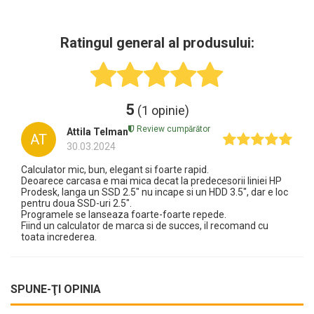
Ratingul general al produsului:
5
(1 opinie)
Review cumpărător
Attila Telman
AT
30.03.2024
Calculator mic, bun, elegant si foarte rapid.
Deoarece carcasa e mai mica decat la predecesorii liniei HP
Prodesk, langa un SSD 2.5" nu incape si un HDD 3.5", dar e loc
pentru doua SSD-uri 2.5".
Programele se lanseaza foarte-foarte repede.
Fiind un calculator de marca si de succes, il recomand cu
toata increderea.
SPUNE-ŢI OPINIA