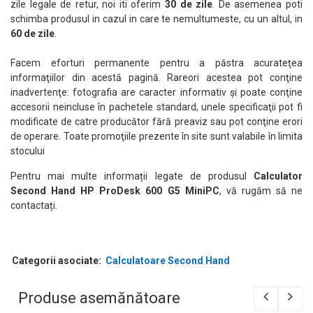
zile legale de retur, noi iti oferim
30 de zile
. De asemenea poti
schimba produsul in cazul in care te nemultumeste, cu un altul, in
60 de zile
.
Facem eforturi permanente pentru a păstra acurateţea
informaţiilor din acestă pagină. Rareori acestea pot conţine
inadvertenţe: fotografia are caracter informativ şi poate conţine
accesorii neincluse în pachetele standard, unele specificaţii pot fi
modificate de catre producător fără preaviz sau pot conţine erori
de operare. Toate promoţiile prezente în site sunt valabile în limita
stocului
Pentru mai multe informații legate de produsul
Calculator
Second Hand HP ProDesk 600 G5 MiniPC
, vă rugăm să ne
contactați.
Categorii asociate:
Calculatoare Second Hand
Produse asemănătoare