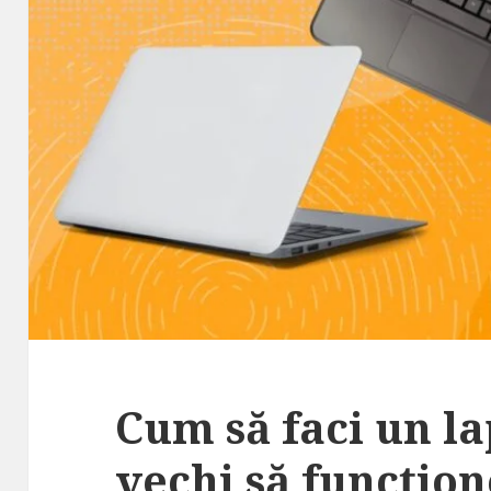
Cum să faci un l
vechi să funcțio