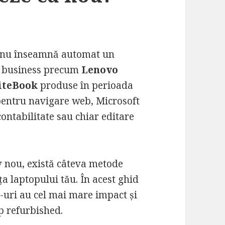
i nu înseamnă automat un
le business precum
Lenovo
iteBook
produse în perioada
pentru navigare web, Microsoft
ontabilitate sau chiar editare
iv nou, există câteva metode
a laptopului tău. În acest ghid
e-uri au cel mai mare impact și
p refurbished.