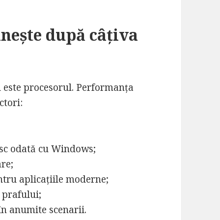
inește după câțiva
u este procesorul. Performanța
ctori:
nesc odată cu Windows;
re;
tru aplicațiile moderne;
 prafului;
în anumite scenarii.