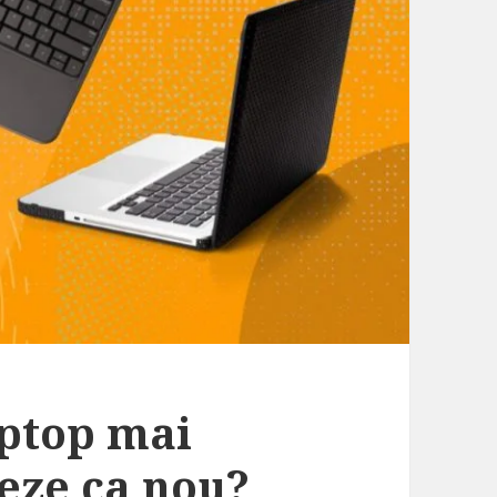
aptop mai
neze ca nou?