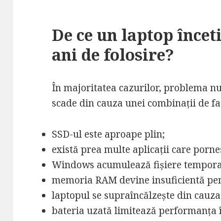
De ce un laptop încet
ani de folosire?
În majoritatea cazurilor, problema n
scade din cauza unei combinații de fa
SSD-ul este aproape plin;
există prea multe aplicații care por
Windows acumulează fișiere tempora
memoria RAM devine insuficientă pen
laptopul se supraîncălzește din cauza
bateria uzată limitează performanța 