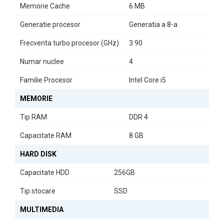
Memorie Cache
6 MB
Utilizare și Versatilitate
Generatie procesor
Generatia a 8-a
Fie că lucrați de acasă, călătoriți sau studiați, Dell Latitude 3310 se
dovedește a fi un partener de încredere. Deși nu dispune de
Frecventa turbo procesor (GHz)
3.90
unitate optică, este echipat cu un cititor de carduri, oferindu-vă
flexibilitate în gestionarea fișierelor.
Numar nuclee
4
În concluzie, Laptopul Second Hand Dell Latitude 3310 este
Familie Procesor
Intel Core i5
alegerea perfectă pentru cei care caută un echilibru între
performanță, portabilitate și eficiență. Experimentați tehnologia
MEMORIE
de vârf la un preț accesibil!
Tip RAM
DDR 4
Capacitate RAM
8 GB
HARD DISK
Capacitate HDD
256GB
Tip stocare
SSD
MULTIMEDIA