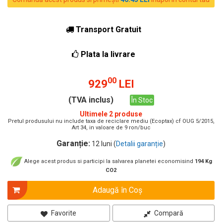
Transport Gratuit
Plata la livrare
00
929
LEI
(TVA inclus)
În Stoc
Ultimele 2 produse
Pretul produsului nu include taxa de reciclare mediu (Ecoptax) cf OUG 5/2015,
Art 34, in valoare de 9 ron/buc
Garanție:
12 luni (
Detalii garanție
)
Alege acest produs si participi la salvarea planetei economisind
194 Kg
CO2
Adaugă în Coş
Favorite
Compară