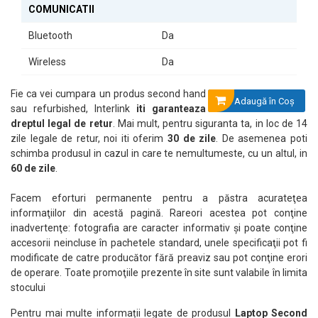
COMUNICATII
Bluetooth
Da
Wireless
Da
Fie ca vei cumpara un produs second hand
Adaugă în Coş
sau refurbished, Interlink
iti garanteaza
dreptul legal de retur
. Mai mult, pentru siguranta ta, in loc de 14
zile legale de retur, noi iti oferim
30 de zile
. De asemenea poti
schimba produsul in cazul in care te nemultumeste, cu un altul, in
60 de zile
.
Facem eforturi permanente pentru a păstra acurateţea
informaţiilor din acestă pagină. Rareori acestea pot conţine
inadvertenţe: fotografia are caracter informativ şi poate conţine
accesorii neincluse în pachetele standard, unele specificaţii pot fi
modificate de catre producător fără preaviz sau pot conţine erori
de operare. Toate promoţiile prezente în site sunt valabile în limita
stocului
Pentru mai multe informații legate de produsul
Laptop Second