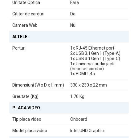
Unitate Optica
Fara
Cititor de carduri
Da
Camera Web
Nu
ALTELE
Porturi
1x RJ‑45 Ethernet port
2x USB 3.1 Gen 1 (Type‑A)
1x USB 3.1 Gen 1 (Type‑C)
1x Universal audio jack
(headset combo)
1x HDMI 1.4a
Dimensiuni (W x D x H mm)
330 x 230 x 22 mm
Greutate (Kg)
1.70 Kg
PLACA VIDEO
Tip placa video
Onboard
Model placa video
Intel UHD Graphics