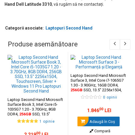
Hand Dell Latitude 3310
, vă rugăm să ne contactați.
Categorii asociate:
Laptopuri Second Hand
Produse asemănătoare
Laptop Second Hand Microsoft
Surface 3, Intel Core i7-1065G7
1.30 - 3.90GHz, 16GB DDR4,
256GB
SSD, 13.5" 2256x1504,
Touchscreen, Black + Windows
0 opinii
Laptop Second Hand Microsoft
11 Pro
Surface Book 3, Intel Core i5-
1035G7 1.20 - 3.70GHz, 8GB
00
1.846
LEI
DDR4,
256GB
SSD, 13.5"
2256x1504, Touchscreen, Silver +
1 opinie
Adaugă în Coş
Windows 11 Pro
Compară
00
2.219
LEI