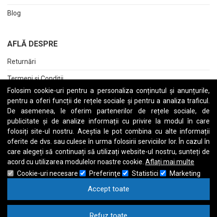
Blog
AFLĂ DESPRE
Returnări
Termeni și Condiții
Folosim cookie-uri pentru a personaliza conținutul și anunțurile,
Raport date personale
pentru a oferi funcții de rețele sociale și pentru a analiza traficul.
De asemenea, le oferim partenerilor de rețele sociale, de
Cerere stergere cont
publicitate și de analize informații cu privire la modul în care
folosiți site-ul nostru. Aceștia le pot combina cu alte informații
oferite de dvs. sau culese în urma folosirii serviciilor lor. În cazul în
care alegeți să continuați să utilizați website-ul nostru, sunteți de
A
B
C
D
E
F
G
H
I
J
K
L
M
N
O
P
Q
R
S
T
U
V
W
X
Y
Z
acord cu utilizarea modulelor noastre cookie.
Aflați mai multe
Cookie-uri necesare
Preferinţe
Statistici
Marketing
Accept toate
Refuz toate