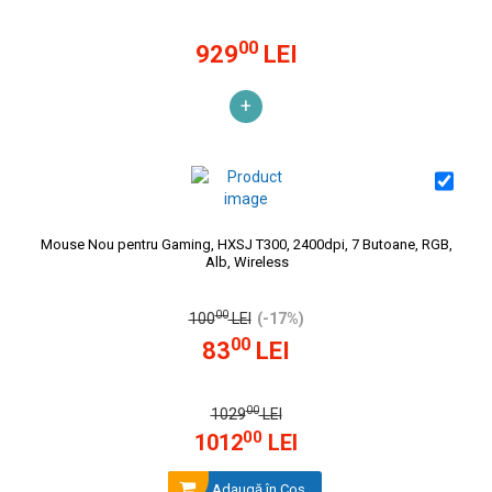
00
929
LEI
+
Mouse Nou pentru Gaming, HXSJ T300, 2400dpi, 7 Butoane, RGB,
Alb, Wireless
00
100
LEI
(-17%)
00
83
LEI
00
1029
LEI
00
1012
LEI
Adaugă în Coş