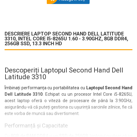
DESCRIERE LAPTOP SECOND HAND DELL LATITUDE
3310, INTEL CORE I5-8265U 1.60 - 3.90GHZ, 8GB DDR4,
256GB SSD, 13.3 INCH HD
Descoperiți Laptopul Second Hand Dell
Latitude 3310
Îmbinați performanța cu portabilitatea cu
Laptopul Second Hand
Dell Latitude 3310
. Echipat cu un procesor Intel Core i5-8265U,
acest laptop oferă o viteză de procesare de până la 3.90GHz,
asigurându-vă că puteți gestiona cu ușurință sarcinile zilnice, fie că
este vorba de muncă sau divertisment.
Performanță și Capacitate
Cu
8GB de RAM DDR4
și un
SSD de 256GB
, laptopul nu doar că se