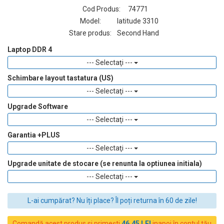
Cod Produs:
74771
Model:
latitude 3310
Stare produs:
Second Hand
Laptop DDR 4
--- Selectaţi ---
Schimbare layout tastatura (US)
--- Selectaţi ---
Upgrade Software
--- Selectaţi ---
Garantia +PLUS
--- Selectaţi ---
Upgrade unitate de stocare (se renunta la optiunea initiala)
--- Selectaţi ---
L-ai cumpărat? Nu îți place? Îl poți returna în 60 de zile!
Comandă acest produs si primești
46.45 LEI
inapoi în contul tău