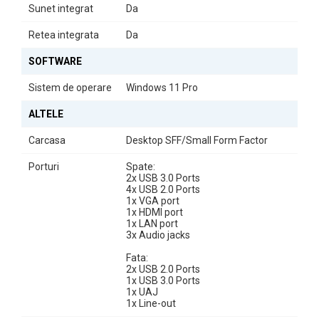
oferind o calitate audio satisfăcătoare.
Sunet integrat
Da
Specificații Tehnice
Retea integrata
Da
Calculatorul OptimX T5 SFF este echipat cu:
SOFTWARE
Frecvență procesor:
2.90 GHz (Turbo: 4.10 GHz)
Sistem de operare
Windows 11 Pro
Număr nuclee:
6
Generație procesor:
Generația a 9-a
Tip RAM:
DDR4
ALTELE
Acest calculator este alegerea ideală pentru utilizatorii care caută
Carcasa
Desktop SFF/Small Form Factor
un echilibru între performanță și design compact. Fie că lucrați de
acasă sau în birou, OptimX T5 SFF vă va susține în toate activitățile
Porturi
Spate:
zilnice.
2x USB 3.0 Ports
4x USB 2.0 Ports
1x VGA port
1x HDMI port
1x LAN port
3x Audio jacks
Fata:
2x USB 2.0 Ports
1x USB 3.0 Ports
1x UAJ
1x Line-out