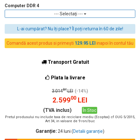
Computer DDR 4
--- Selectaţi ---
L-ai cumpărat? Nu îți place? Îl poți returna în 60 de zile!
Comandă acest produs si primești
129.95 LEI
inapoi în contul tău
Transport Gratuit
Plata la livrare
84
3.014
LEI
(-14%)
00
2.599
LEI
(TVA inclus)
În Stoc
Pretul produsului nu include taxa de reciclare mediu (Ecoptax) cf OUG 5/2015,
Art 34, in valoare de 9 ron/buc
Garanție:
24 luni (
Detalii garanție
)