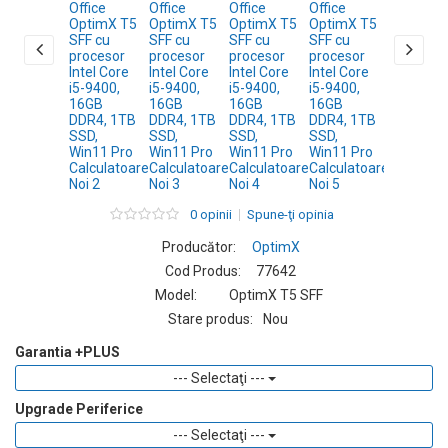
0 opinii
Spune-ţi opinia
Producător:
OptimX
Cod Produs:
77642
Model:
OptimX T5 SFF
Stare produs:
Nou
Garantia +PLUS
--- Selectaţi ---
Upgrade Periferice
--- Selectaţi ---