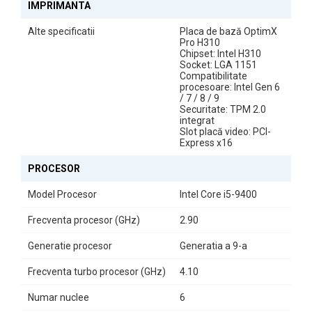
IMPRIMANTA
Stocare Rapidă și Capacitate Adequată
Alte specificatii
Placa de bază OptimX
Pro H310
Beneficiind de un
SSD de 1TB
, veți experimenta timpi de încărcare
Chipset: Intel H310
reduși și o performanță generală îmbunătățită. Această
Socket: LGA 1151
Compatibilitate
capacitate este perfectă pentru stocarea documentelor,
procesoare: Intel Gen 6
aplicațiilor și a fișierelor multimedia.
/ 7 / 8 / 9
Securitate: TPM 2.0
integrat
Slot placă video: PCI-
Express x16
PROCESOR
Model Procesor
Intel Core i5-9400
Frecventa procesor (GHz)
2.90
Generatie procesor
Generatia a 9-a
Frecventa turbo procesor (GHz)
4.10
Placa de bază OptimX Pro H310
Numar nuclee
6