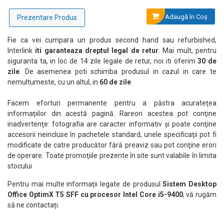
Adaugă în Coş
Prezentare Produs
Fie ca vei cumpara un produs second hand sau refurbished,
Interlink
iti garanteaza dreptul legal de retur
. Mai mult, pentru
siguranta ta, in loc de 14 zile legale de retur, noi iti oferim
30 de
zile
. De asemenea poti schimba produsul in cazul in care te
nemultumeste, cu un altul, in
60 de zile
.
Facem eforturi permanente pentru a păstra acurateţea
informaţiilor din acestă pagină. Rareori acestea pot conţine
inadvertenţe: fotografia are caracter informativ şi poate conţine
accesorii neincluse în pachetele standard, unele specificaţii pot fi
modificate de catre producător fără preaviz sau pot conţine erori
de operare. Toate promoţiile prezente în site sunt valabile în limita
stocului
Pentru mai multe informații legate de produsul
Sistem Desktop
Office OptimX T5 SFF cu procesor Intel Core i5-9400
, vă rugăm
să ne contactați.