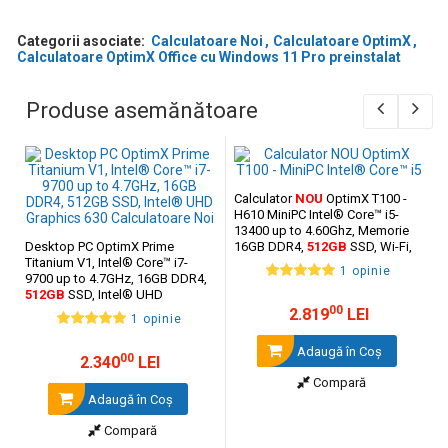
Categorii asociate:
Calculatoare Noi
Calculatoare OptimX
Calculatoare OptimX Office cu Windows 11 Pro preinstalat
Produse asemănătoare
Calculator
NOU
OptimX T100 -
H610 MiniPC Intel® Core™ i5-
13400 up to 4.60Ghz, Memorie
Desktop PC OptimX Prime
16GB DDR4,
512GB
SSD, Wi-Fi,
Titanium V1, Intel® Core™ i7-
Bluetooth, Video Integrat Intel®
1 opinie
9700 up to 4.7GHz, 16GB DDR4,
UHD Graphics
512GB
SSD, Intel® UHD
Graphics 630
00
2.819
LEI
1 opinie
Adaugă în Coş
00
2.340
LEI
Compară
Adaugă în Coş
Compară