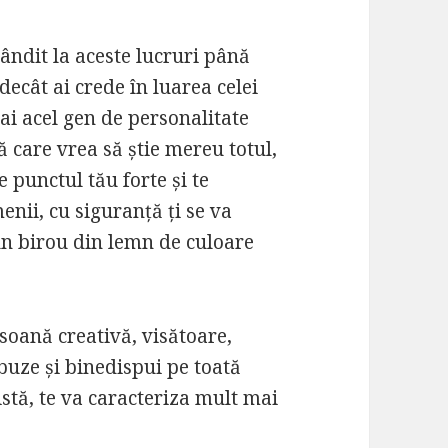
gândit la aceste lucruri până
ecât ai crede în luarea celei
ai acel gen de personalitate
 care vrea să știe mereu totul,
te punctul tău forte și te
nii, cu siguranță ți se va
 un birou din lemn de culoare
soană creativă, visătoare,
uze și binedispui pe toată
istă, te va caracteriza mult mai