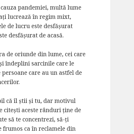
din cauza pandemiei, multă lume
ați lucrează în regim mixt,
e de lucru este desfășurat
 este desfășurat de acasă.
cra de oriunde din lume, cei care
 îndeplini sarcinile care le
e persoane care au un astfel de
ncerilor.
l că îl știi și tu, dar motivul
e citești aceste rânduri ține de
te să te concentrezi, să-ți
 de frumos ca în reclamele din