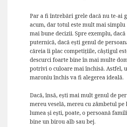
Par a fi întrebări grele dacă nu te-ai 
acum, dar totul este mult mai simplu d
mai bune decizii. Spre exemplu, dacă 
puternică, dacă ești genul de persoană
căreia îi plac competițiile, câștigul es
descurci foarte bine în mai multe dome
potrivi o culoare mai închisă. Astfel,
maroniu închis va fi alegerea ideală.
Dacă, însă, ești mai mult genul de per
mereu veselă, mereu cu zâmbetul pe b
lumea și ești, poate, o persoană famil
bine un birou alb sau bej.