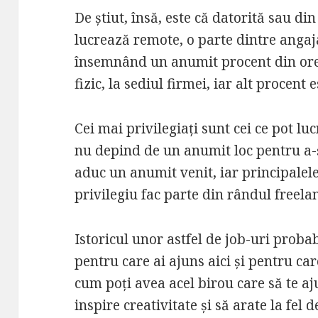
De știut, însă, este că datorită sau 
lucrează remote, o parte dintre angaj
însemnând un anumit procent din orel
fizic, la sediul firmei, iar alt procent
Cei mai privilegiați sunt cei ce pot lu
nu depind de un anumit loc pentru a-și
aduc un anumit venit, iar principalel
privilegiu fac parte din rândul freela
Istoricul unor astfel de job-uri probabi
pentru care ai ajuns aici și pentru car
cum poți avea acel birou care să te aju
inspire creativitate și să arate la fel