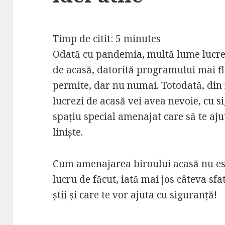
Timp de citit:
5
minutes
Odată cu pandemia, multă lume lucrea
de acasă, datorită programului mai fle
permite, dar nu numai. Totodată, din
lucrezi de acasă vei avea nevoie, cu s
spațiu special amenajat care să te ajute
liniște.
Cum amenajarea biroului acasă nu es
lucru de făcut, iată mai jos câteva sfat
știi și care te vor ajuta cu siguranță!