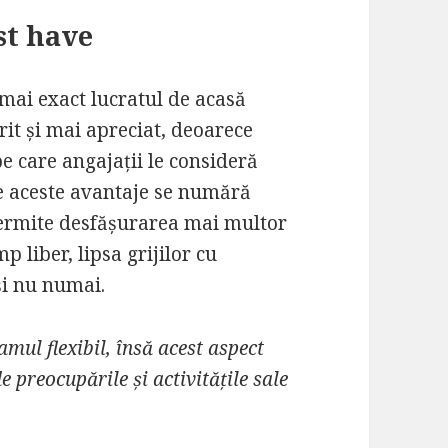
st have
mai exact lucratul de acasă
rit și mai apreciat, deoarece
pe care angajații le consideră
tre aceste avantaje se numără
 permite desfășurarea mai multor
p liber, lipsa grijilor cu
și nu numai.
mul flexibil, însă acest aspect
de preocupările și activitățile sale