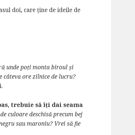
asul doi, care ține de ideile de
eră unde poți monta biroul și
le câteva ore zilnice de lucru?
i.
pas, trebuie să îți dai seama
e de culoare deschisă precum bej
 negru sau maroniu? Vrei să fie